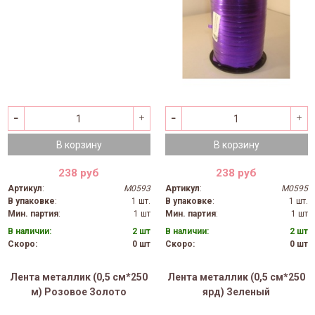
В корзину
В корзину
238 руб
238 руб
Артикул
:
M0593
Артикул
:
M0595
В упаковке
:
1 шт.
В упаковке
:
1 шт.
Мин. партия
:
1 шт
Мин. партия
:
1 шт
В наличии:
2 шт
В наличии:
2 шт
Скоро:
0 шт
Скоро:
0 шт
Лента металлик (0,5 см*250
Лента металлик (0,5 см*250
м) Розовое Золото
ярд) Зеленый