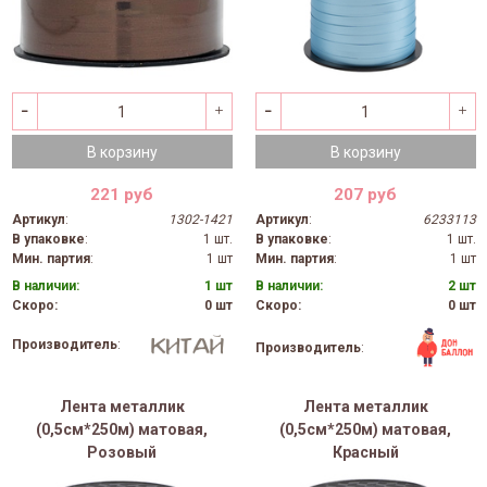
В корзину
В корзину
221 руб
207 руб
Артикул
:
1302-1421
Артикул
:
6233113
В упаковке
:
1 шт.
В упаковке
:
1 шт.
Мин. партия
:
1 шт
Мин. партия
:
1 шт
В наличии:
1 шт
В наличии:
2 шт
Скоро:
0 шт
Скоро:
0 шт
Производитель
:
Производитель
:
Лента металлик
Лента металлик
(0,5см*250м) матовая,
(0,5см*250м) матовая,
Розовый
Красный