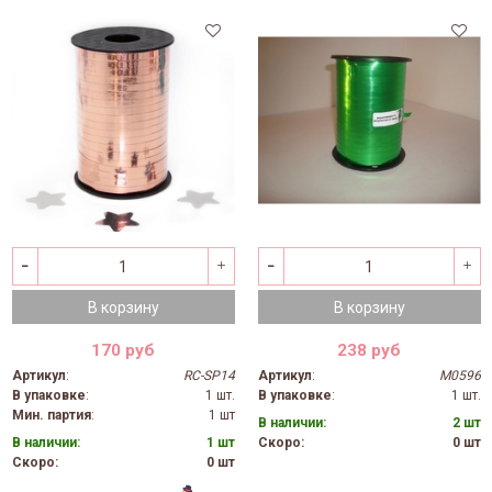
В корзину
В корзину
170 руб
238 руб
Артикул
:
RC-SP14
Артикул
:
M0596
В упаковке
:
1 шт.
В упаковке
:
1 шт.
Мин. партия
:
1 шт
В наличии:
2 шт
В наличии:
1 шт
Скоро:
0 шт
Скоро:
0 шт