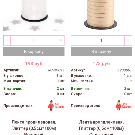
В корзину
В корзину
193 руб
173 руб
Артикул
:
RC-SPC11
Артикул
:
6233097
В упаковке
:
1 шт.
В упаковке
:
1 шт.
Мин. партия
:
1 шт
Мин. партия
:
1 шт
В наличии:
2 шт
В наличии:
2 шт
Скоро:
0 шт
Скоро:
0 шт
Производитель
:
Производитель
:
Лента пропиленовая,
Лента пропиленовая,
Глиттер (0,5см*100м)
Глиттер (0,5см*100м)
Розовый
Салатовый