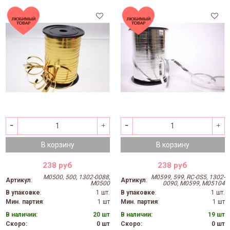
В корзину
В корзину
238 руб
238 руб
М0500, 500, 1302-0088,
М0599, 599, RC-0S5, 1302-
Артикул
:
Артикул
:
M0500
0090, M0599, М05104
В упаковке
:
1 шт.
В упаковке
:
1 шт.
Мин. партия
:
1 шт
Мин. партия
:
1 шт
В наличии:
20 шт
В наличии:
19 шт
Скоро:
0 шт
Скоро:
0 шт