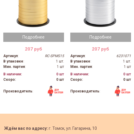
Подробнее
Подробнее
207 руб
207 руб
Артикул
:
RC-SPMS15
Артикул
:
6231071
В упаковке
:
1 шт.
В упаковке
:
1 шт.
Мин. партия
:
1 шт
Мин. партия
:
1 шт
В наличии:
0 шт
В наличии:
0 шт
Скоро:
0 шт
Скоро:
0 шт
Производитель
:
Производитель
:
Ждём вас по адресу:
г. Томск, ул. Гагарина, 10