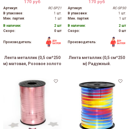
170 руб
170 руб
Артикул
:
RC-SP21
Артикул
:
RC-SP30
В упаковке
:
1 шт.
В упаковке
:
1 шт.
Мин. партия
:
1 шт
Мин. партия
:
1 шт
В наличии:
2 шт
В наличии:
2 шт
Скоро:
0 шт
Скоро:
0 шт
Производитель
:
Производитель
:
Лента металлик (0,5 см*250
Лента металлик (0,5 см*250
м) матовая, Розовое золото
м) Радужный.