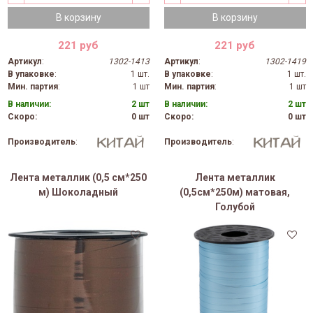
В корзину
В корзину
221 руб
221 руб
Артикул
:
1302-1413
Артикул
:
1302-1419
В упаковке
:
1 шт.
В упаковке
:
1 шт.
Мин. партия
:
1 шт
Мин. партия
:
1 шт
В наличии:
2 шт
В наличии:
2 шт
Скоро:
0 шт
Скоро:
0 шт
Производитель
:
Производитель
:
Лента металлик (0,5 см*250
Лента металлик
м) Шоколадный
(0,5см*250м) матовая,
Голубой