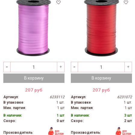
В корзину
В корзину
207 руб
207 руб
Артикул
:
6233112
Артикул
:
6231072
В упаковке
:
1 шт.
В упаковке
:
1 шт.
Мин. партия
:
1 шт
Мин. партия
:
1 шт
В наличии:
1 шт
В наличии:
3 шт
Скоро:
0 шт
Скоро:
2 шт
Производитель
:
Производитель
: