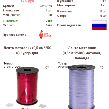
173 руб
В упаковке
:
1 шт.
Мин. партия
:
1 шт
Артикул
:
6233104
В упаковке
:
1 шт.
В наличии:
0 шт
Мин. партия
:
1 шт
Скоро:
0 шт
В наличии:
2 шт
Скоро:
0 шт
Производитель
:
Производитель
:
Лента металлик (0,5 см*250
Лента металлик
м) Бургундия.
(0,5см*250м) матовая,
Лаванда
Товар
Товар
отсутствует
отсутствует