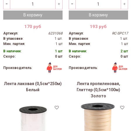
В корзину
В корзину
170 руб
193 руб
Артикул
:
6231068
Артикул
:
RC-SPC17
В упаковке
:
1 шт.
В упаковке
:
1 шт.
Мин. партия
:
1 шт
Мин. партия
:
1 шт
В наличии:
1 шт
В наличии:
2 шт
Скоро:
0 шт
Скоро:
0 шт
Производитель
:
Производитель
:
Лента лаковая (0,5см*250м)
Лента пропиленовая,
Белый
Глиттер (0,5см*100м)
Золото