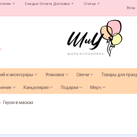
ателям
Скидки.Оплата.Доставка
Статьи
Вход
,
лий и аксессуары
Упаковка
Свечи
Товары для праз
чение
Канцелярия
Подарки
Мерч
Герои в масках