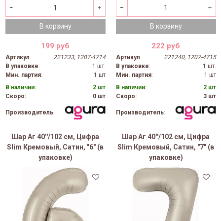
В корзину
В корзину
199 руб
222 руб
Артикул
:
221233, 1207-4714
Артикул
:
221240, 1207-4715
В упаковке
:
1 шт.
В упаковке
:
1 шт.
Мин. партия
:
1 шт
Мин. партия
:
1 шт
В наличии:
2 шт
В наличии:
2 шт
Скоро:
0 шт
Скоро:
3 шт
Производитель
:
Производитель
:
Шар Аг 40''/102 см, Цифра
Шар Аг 40''/102 см, Цифра
Slim Кремовый, Сатин, "6" (в
Slim Кремовый, Сатин, "7" (в
упаковке)
упаковке)