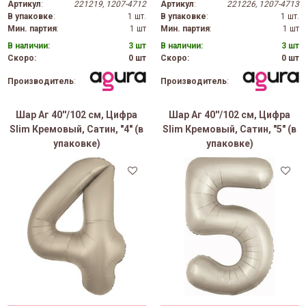
Артикул
:
221219, 1207-4712
Артикул
:
221226, 1207-4713
В упаковке
:
1 шт.
В упаковке
:
1 шт.
Мин. партия
:
1 шт
Мин. партия
:
1 шт
В наличии:
3 шт
В наличии:
3 шт
Скоро:
0 шт
Скоро:
0 шт
Производитель
:
Производитель
:
Шар Аг 40''/102 см, Цифра
Шар Аг 40''/102 см, Цифра
Slim Кремовый, Сатин, "4" (в
Slim Кремовый, Сатин, "5" (в
упаковке)
упаковке)