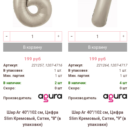
В корзину
В корзину
199 руб
199 руб
Артикул
:
221257, 1207-4716
Артикул
:
221264, 1207-4717
В упаковке
:
1 шт.
В упаковке
:
1 шт.
Мин. партия
:
1 шт
Мин. партия
:
1 шт
В наличии:
2 шт
В наличии:
4 шт
Скоро:
0 шт
Скоро:
0 шт
Производитель
:
Производитель
:
Шар Аг 40''/102 см, Цифра
Шар Аг 40''/102 см, Цифра
Slim Кремовый, Сатин, "8" (в
Slim Кремовый, Сатин, "9" (в
упаковке)
упаковке)