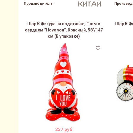
Производитель
:
Производ
Шар К Фигура на подставке, Гном с
Шар К Фи
сердцем "I love you", Красный, 58"/147
см (В упаковке)
237 руб