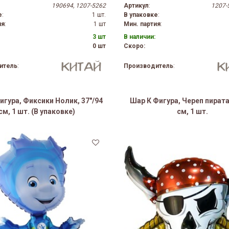
190694, 1207-5262
Артикул
:
1207-
е
:
1 шт.
В упаковке
:
ия
:
1 шт
Мин. партия
:
3 шт
В наличии:
0 шт
Скоро:
итель
:
Производитель
:
игура, Фиксики Нолик, 37"/94
Шар К Фигура, Череп пирата,
см, 1 шт. (В упаковке)
см, 1 шт.