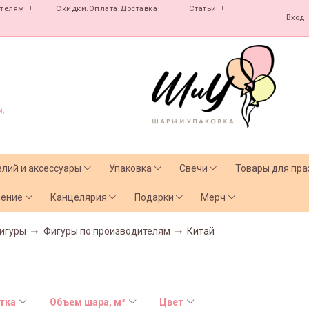
ателям
Скидки.Оплата.Доставка
Статьи
Вход
,
елий и аксессуары
Упаковка
Свечи
Товары для пра
чение
Канцелярия
Подарки
Мерч
игуры
Фигуры по производителям
Китай
тка
Объем шара, м³
Цвет