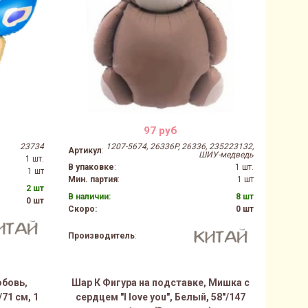
97 руб
23734
1207-5674, 26336P, 26336, 235223132,
Артикул
:
ШИУ-медведь
1 шт.
В упаковке
:
1 шт.
1 шт
Мин. партия
:
1 шт
2 шт
В наличии:
8 шт
0 шт
Скоро:
0 шт
Производитель
:
юбовь,
Шар К Фигура на подставке, Мишка с
71 см, 1
сердцем "I love you", Белый, 58"/147