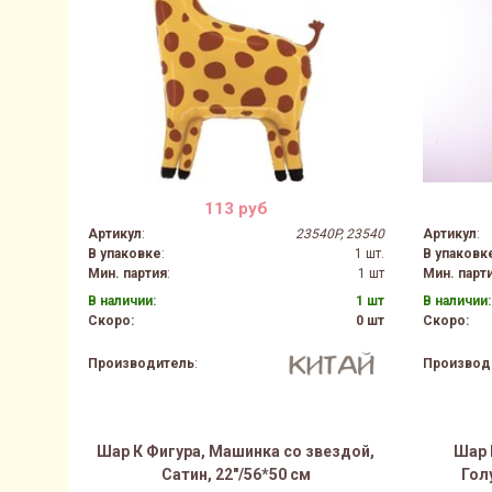
113 руб
Артикул
:
23540P, 23540
Артикул
:
В упаковке
:
1 шт.
В упаковк
Мин. партия
:
1 шт
Мин. парт
В наличии:
1 шт
В наличии:
Скоро:
0 шт
Скоро:
Производитель
:
Производ
Шар К Фигура, Машинка со звездой,
Шар 
Сатин, 22"/56*50 см
Гол