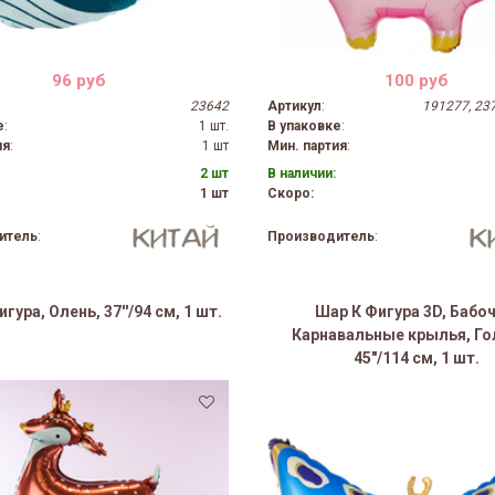
96 руб
100 руб
23642
Артикул
:
191277, 23
е
:
1 шт.
В упаковке
:
ия
:
1 шт
Мин. партия
:
2 шт
В наличии:
1 шт
Скоро:
итель
:
Производитель
:
гура, Олень, 37''/94 см, 1 шт.
Шар К Фигура 3D, Бабоч
Карнавальные крылья, Го
45"/114 см, 1 шт.