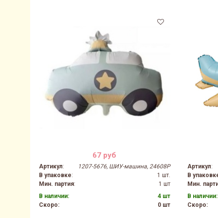
67 руб
Артикул
:
1207-5676, ШИУ-машина, 24608P
Артикул
:
В упаковке
:
1 шт.
В упаковк
Мин. партия
:
1 шт
Мин. парт
В наличии:
4 шт
В наличии:
Скоро:
0 шт
Скоро: