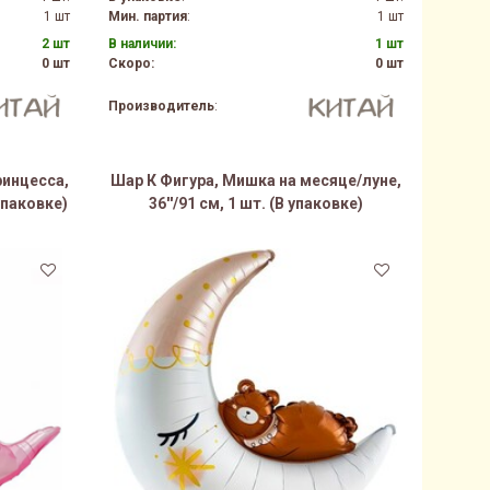
1 шт
Мин. партия
:
1 шт
2 шт
В наличии:
1 шт
0 шт
Скоро:
0 шт
Производитель
:
ринцесса,
Шар К Фигура, Мишка на месяце/луне,
 упаковке)
36''/91 см, 1 шт. (В упаковке)