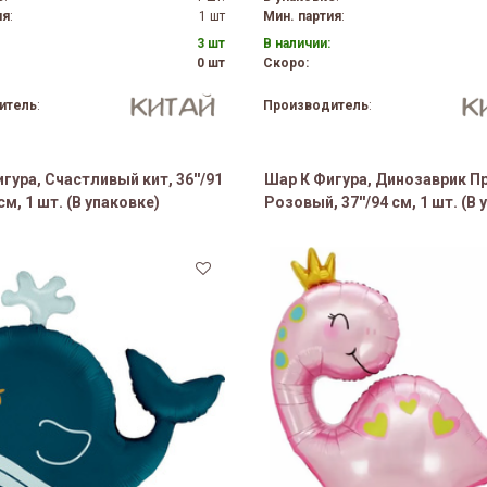
ия
:
1 шт
Мин. партия
:
3 шт
В наличии:
0 шт
Скоро:
итель
:
Производитель
:
гура, Счастливый кит, 36''/91
Шар К Фигура, Динозаврик П
см, 1 шт. (В упаковке)
Розовый, 37''/94 см, 1 шт. (В