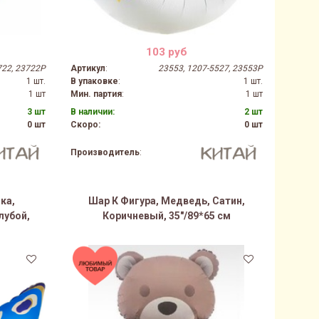
103 руб
722, 23722P
Артикул
:
23553, 1207-5527, 23553P
1 шт.
В упаковке
:
1 шт.
1 шт
Мин. партия
:
1 шт
3 шт
В наличии:
2 шт
0 шт
Скоро:
0 шт
Производитель
:
ка,
Шар К Фигура, Медведь, Сатин,
лубой,
Коричневый, 35"/89*65 см