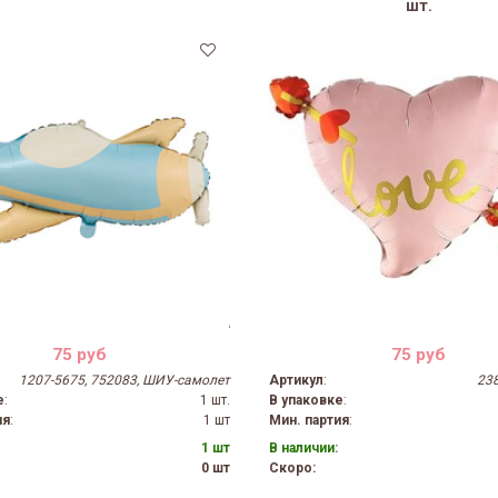
шт.
75 руб
75 руб
1207-5675, 752083, ШИУ-самолет
Артикул
:
238
е
:
1 шт.
В упаковке
:
ия
:
1 шт
Мин. партия
:
1 шт
В наличии:
0 шт
Скоро: