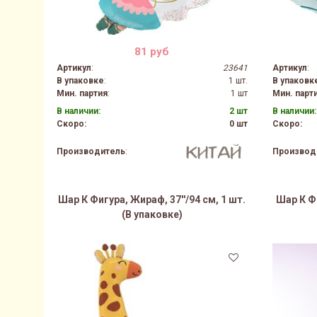
81 руб
Артикул
:
23641
Артикул
:
В упаковке
:
1 шт.
В упаковк
Мин. партия
:
1 шт
Мин. парт
В наличии:
2 шт
В наличии:
Скоро:
0 шт
Скоро:
Производитель
:
Производ
Шар К Фигура, Жираф, 37''/94 см, 1 шт.
Шар К Фи
(В упаковке)