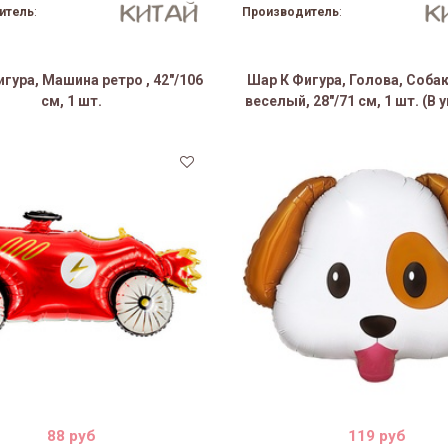
итель
:
Производитель
:
гура, Машина ретро , 42"/106
Шар К Фигура, Голова, Соба
см, 1 шт.
веселый, 28"/71 см, 1 шт. (В 
88 руб
119 руб