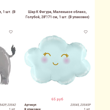
, 1 шт. (В
Шар К Фигура, Маленькое облако,
Голубой, 28''/71 см, 1 шт. (В упаковке)
65 руб
542P, 23542
Артикул
:
23545, 23545P
1 шт.
В упаковке
:
1 шт.