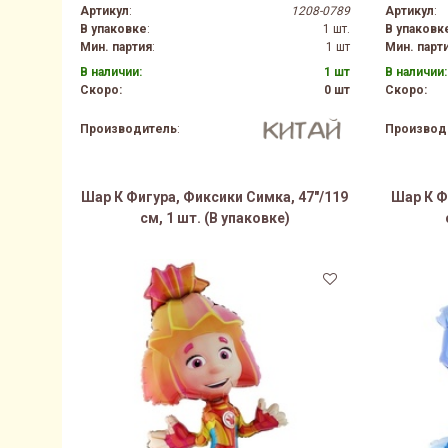
Артикул
:
1208-0789
Артикул
:
В упаковке
:
1 шт.
В упаковк
Мин. партия
:
1 шт
Мин. парт
В наличии:
1 шт
В наличии:
Скоро:
0 шт
Скоро:
Производитель
:
Производ
Шар К Фигура, Фиксики Симка, 47"/119
Шар К Ф
см, 1 шт. (В упаковке)