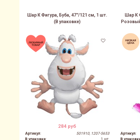
Шар К Фигура, Буба, 47''/121 см, 1 шт.
Шар К 
(В упаковке)
Розовый,
284 руб
Артикул
:
501910, 1207-5653
Артикул
:
В упаковке
:
1 шт.
В упаковк