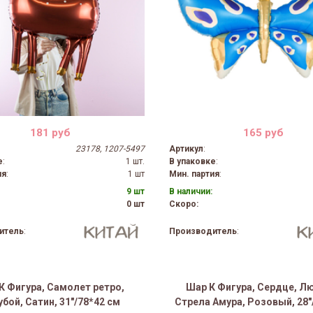
181 руб
165 руб
23178, 1207-5497
Артикул
:
е
:
1 шт.
В упаковке
:
ия
:
1 шт
Мин. партия
:
9 шт
В наличии:
0 шт
Скоро:
итель
:
Производитель
:
К Фигура, Самолет ретро,
Шар К Фигура, Сердце, Л
убой, Сатин, 31"/78*42 см
Стрела Амура, Розовый, 28"/