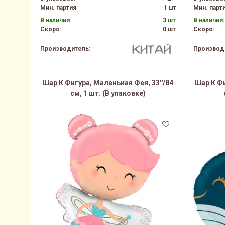
Мин. партия
:
1 шт
Мин. парт
В наличии:
3 шт
В наличии:
Скоро:
0 шт
Скоро:
Производитель
:
Производ
Шар К Фигура, Маленькая Фея, 33''/84
Шар К Фи
см, 1 шт. (В упаковке)