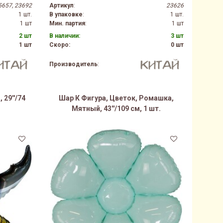
5657, 23692
Артикул
:
23626
1 шт.
В упаковке
:
1 шт.
1 шт
Мин. партия
:
1 шт
2 шт
В наличии:
3 шт
1 шт
Скоро:
0 шт
Производитель
:
 29''/74
Шар К Фигура, Цветок, Ромашка,
Мятный, 43''/109 см, 1 шт.