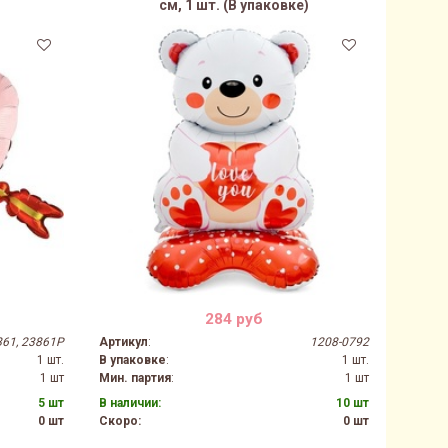
см, 1 шт. (В упаковке)
284 руб
61, 23861P
Артикул
:
1208-0792
1 шт.
В упаковке
:
1 шт.
1 шт
Мин. партия
:
1 шт
5 шт
В наличии:
10 шт
0 шт
Скоро:
0 шт