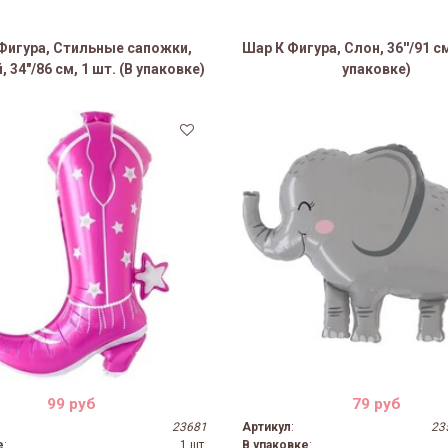
Фигура, Стильные сапожки,
Шар К Фигура, Слон, 36''/91 см
 34"/86 см, 1 шт. (В упаковке)
упаковке)
99 руб
79 руб
23681
Артикул
:
23
е
:
1 шт.
В упаковке
: