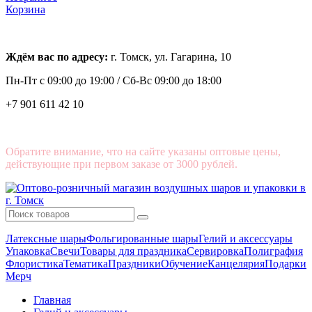
Корзина
Ждём вас по адресу:
г. Томск, ул. Гагарина, 10
Пн-Пт с
09:00 до 19:00 /
Сб-Вс 09:00 до 18:00
+7 901 611 42 10
Обратите внимание, что на сайте указаны оптовые цены,
действующие при первом заказе от 3000 рублей.
Латексные шары
Фольгированные шары
Гелий и аксессуары
Упаковка
Свечи
Товары для праздника
Сервировка
Полиграфия
Флористика
Тематика
Праздники
Обучение
Канцелярия
Подарки
Мерч
Главная