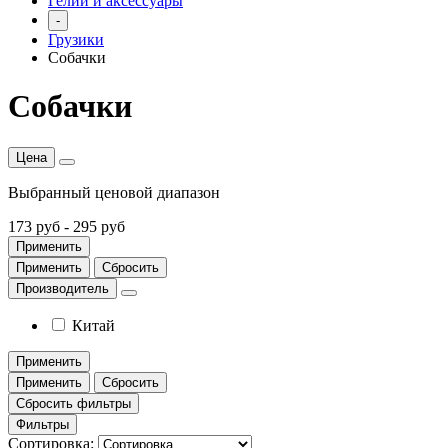
Гелий и аксессуары
-
Грузики
Собачки
Собачки
Цена
Выбранный ценовой диапазон
173 руб
-
295 руб
Применить
Применить
Сбросить
Производитель
Китай
Применить
Применить
Сбросить
Сбросить фильтры
Фильтры
Сортировка: