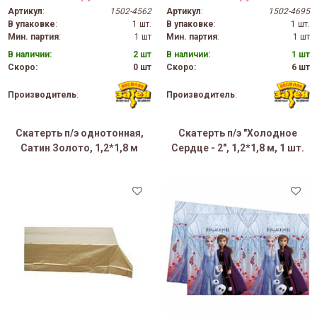
Артикул
:
1502-4562
Артикул
:
1502-4695
В упаковке
:
1 шт.
В упаковке
:
1 шт.
Мин. партия
:
1 шт
Мин. партия
:
1 шт
В наличии:
2 шт
В наличии:
1 шт
Скоро:
0 шт
Скоро:
6 шт
Производитель
:
Производитель
:
Скатерть п/э однотонная,
Скатерть п/э "Холодное
Сатин Золото, 1,2*1,8 м
Сердце - 2", 1,2*1,8 м, 1 шт.