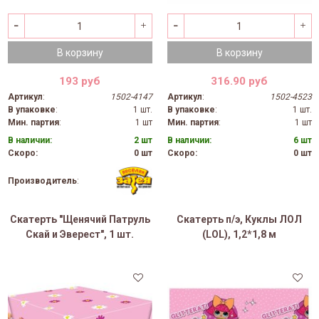
В корзину
В корзину
193 руб
316.90 руб
Артикул
:
1502-4147
Артикул
:
1502-4523
В упаковке
:
1 шт.
В упаковке
:
1 шт.
Мин. партия
:
1 шт
Мин. партия
:
1 шт
В наличии:
2 шт
В наличии:
6 шт
Скоро:
0 шт
Скоро:
0 шт
Производитель
:
Скатерть "Щенячий Патруль
Скатерть п/э, Куклы ЛОЛ
Скай и Эверест", 1 шт.
(LOL), 1,2*1,8 м