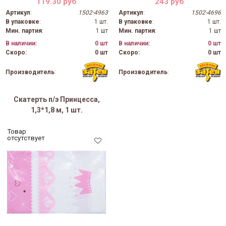
119.30 руб
243 руб
Артикул
:
1502-4963
Артикул
:
1502-4696
В упаковке
:
1 шт.
В упаковке
:
1 шт.
Мин. партия
:
1 шт
Мин. партия
:
1 шт
В наличии:
0 шт
В наличии:
0 шт
Скоро:
0 шт
Скоро:
0 шт
Производитель
:
Производитель
:
Скатерть п/э Принцесса,
1,3*1,8 м, 1 шт.
Товар
отсутствует