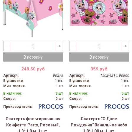
В корзину
В корзину
248.50 руб
359 руб
Артикул
:
90278
Артикул
:
1502-4214, 90860
В упаковке
:
1 шт.
В упаковке
:
1 шт.
Мин. партия
:
1 шт
Мин. партия
:
1 шт
В наличии:
3 шт
В наличии:
5 шт
Скоро:
0 шт
Скоро:
0 шт
Производитель
:
Производитель
:
Скатерть фольгированная
Скатерть "С Днем
Конфетти Party, Розовый,
Рождения" Ванильное небо
1,3*1,8 м, 1 шт.
1,8*1,08 м, 1 шт.