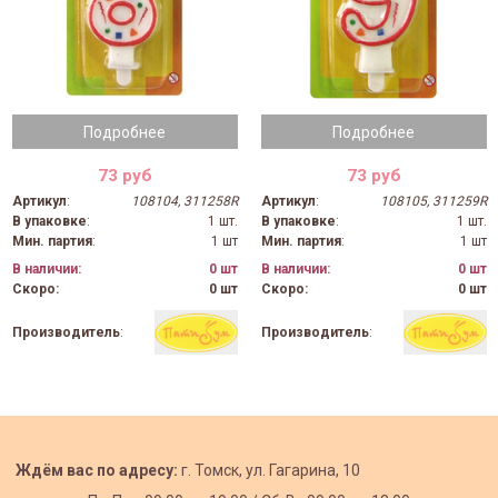
Подробнее
Подробнее
73 руб
73 руб
Артикул
:
108104, 311258R
Артикул
:
108105, 311259R
В упаковке
:
1 шт.
В упаковке
:
1 шт.
Мин. партия
:
1 шт
Мин. партия
:
1 шт
В наличии:
0 шт
В наличии:
0 шт
Скоро:
0 шт
Скоро:
0 шт
Производитель
:
Производитель
:
Ждём вас по адресу:
г. Томск, ул. Гагарина, 10