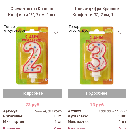
Свеча-цифра Красное
Свеча-цифра Красное
Конфетти "2", 7 см, 1 шт.
Конфетти "3", 7 см, 1 шт.
Товар
Товар
отсутствует
отсутствует
Подробнее
Подробнее
73 руб
73 руб
Артикул
:
108094, 311252R
Артикул
:
108100, 311253R
В упаковке
:
1 шт.
В упаковке
:
1 шт.
Мин. партия
:
1 шт
Мин. партия
:
1 шт
В наличии:
0 шт
В наличии:
0 шт