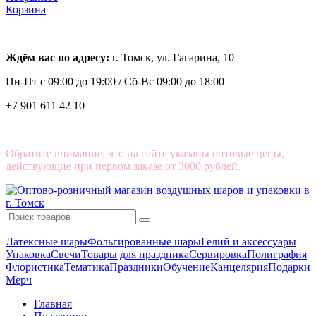
Корзина
Ждём вас по адресу:
г. Томск, ул. Гагарина, 10
Пн-Пт с
09:00 до 19:00 /
Сб-Вс 09:00 до 18:00
+7 901 611 42 10
Обратите внимание, что на сайте указаны оптовые цены,
действующие при первом заказе от 3000 рублей.
Латексные шары
Фольгированные шары
Гелий и аксессуары
Упаковка
Свечи
Товары для праздника
Сервировка
Полиграфия
Флористика
Тематика
Праздники
Обучение
Канцелярия
Подарки
Мерч
Главная