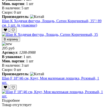
Мин. партия
:
1 шт
В наличии:
5 шт
Скоро:
0 шт
Производитель
:
Шар К Ходячая фигура, Лошадь, Сатин Коричневый, 35"/ 89
см, 1 шт. (в упаковке)
В корзину
205 руб
Артикул
:
1208-0988
В упаковке
:
1 шт.
Мин. партия
:
1 шт
В наличии:
3 шт
Скоро:
0 шт
Производитель
:
Шар F 18''/46 см, Круг, Моя маленькая лошадка, Розовый, 1
шт.
Подробнее
Товар отсутствует