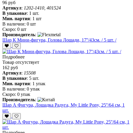
96 руб
Артикул
:
1202-1410, 401524
В упаковке
:
1 шт.
Мин. партия
:
1 шт
В наличии:
0 шт
Скоро:
0 шт
Производитель
:
Шар К Мини-фигура, Голова Лошади, 17''/43см. / 5 шт. /
Подробнее
Товар отсутствует
162 руб
Артикул
:
15508
В упаковке
:
5 шт.
Мин. партия
:
1 упак
В наличии:
0 упак
Скоро:
0 упак
Производитель
:
Шар А Фигура, Лошадка Радуга, My Little Pony, 25''/64 см, 1
шт.
Подробнее