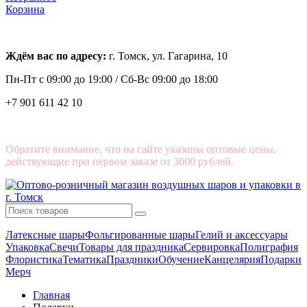
Корзина
Ждём вас по адресу:
г. Томск, ул. Гагарина, 10
Пн-Пт с
09:00 до 19:00 /
Сб-Вс 09:00 до 18:00
+7 901 611 42 10
Обратите внимание, что на сайте указаны оптовые цены,
действующие при первом заказе от 3000 рублей.
Латексные шары
Фольгированные шары
Гелий и аксессуары
Упаковка
Свечи
Товары для праздника
Сервировка
Полиграфия
Флористика
Тематика
Праздники
Обучение
Канцелярия
Подарки
Мерч
Главная