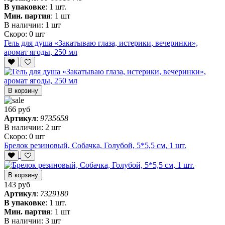
В упаковке
:
1 шт.
Мин. партия
:
1 шт
В наличии:
1 шт
Скоро:
0 шт
Гель для душа «Закатываю глаза, истерики, вечеринки»,
аромат ягоды, 250 мл
В корзину
166 руб
Артикул
:
9735658
В наличии:
2 шт
Скоро:
0 шт
Брелок резиновый, Собачка, Голубой, 5*5,5 см, 1 шт.
В корзину
143 руб
Артикул
:
7329180
В упаковке
:
1 шт.
Мин. партия
:
1 шт
В наличии:
3 шт