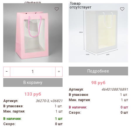
(Д*В*Ш)
Товар
отсутствует
Подробнее
98 руб
В корзину
Артикул
:
4640108876891
133 руб
В упаковке
:
1 шт.
Мин. партия
:
1 шт
Артикул
:
36270-3, ч36821
В упаковке
:
1 шт.
В наличии:
0 шт
Мин. партия
:
1 шт
Скоро:
0 шт
В наличии:
1 шт
Скоро:
0 шт