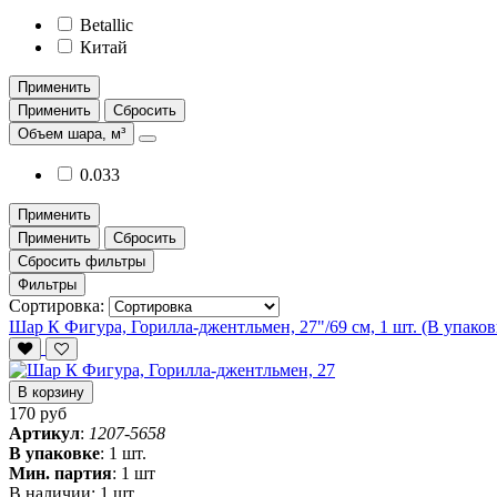
Betallic
Китай
Применить
Применить
Сбросить
Объем шара, м³
0.033
Применить
Применить
Сбросить
Сбросить фильтры
Фильтры
Сортировка:
Шар К Фигура, Горилла-джентльмен, 27"/69 см, 1 шт. (В упаков
В корзину
170 руб
Артикул
:
1207-5658
В упаковке
:
1 шт.
Мин. партия
:
1 шт
В наличии:
1 шт