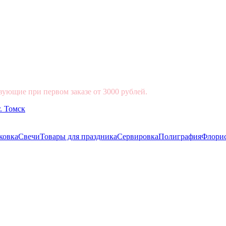
вующие при первом заказе от 3000 рублей.
ковка
Свечи
Товары для праздника
Сервировка
Полиграфия
Флори