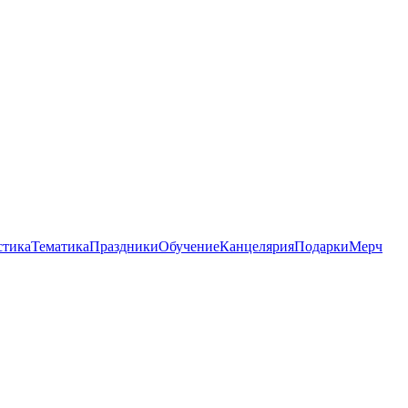
стика
Тематика
Праздники
Обучение
Канцелярия
Подарки
Мерч