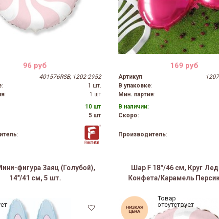
96 руб
169 руб
401576RSB, 1202-2952
Артикул
:
1207
е
:
1 шт.
В упаковке
:
ия
:
1 шт
Мин. партия
:
10 шт
В наличии:
5 шт
Скоро:
итель
:
Производитель
:
Мини-фигура Заяц (Голубой),
Шар F 18''/46 см, Круг Ле
14"/41 см, 5 шт.
Конфета/Карамель Персик,
Товар
ует
отсутствует