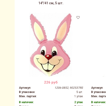
14"/41 см, 5 шт.
226 руб
Артикул
:
1206-0852, 902537RS
Артикул
:
В упаковке
:
5 шт.
В упаковк
Мин. партия
:
1 упак
Мин. парт
В наличии:
2 упак
В наличии: