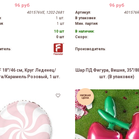
96 руб
96 руб
401576VE, 1202-2681
Артикул
:
401576R
е
:
1 шт.
В упаковке
:
ия
:
1 шт
Мин. партия
:
10 шт
В наличии:
0 шт
Скоро:
итель
:
Производитель
:
 18''/46 см, Круг Леденец/
Шар ПД Фигура, Вишня, 35"/88
а/Карамель Розовый, 1 шт.
шт. (В упаковке)