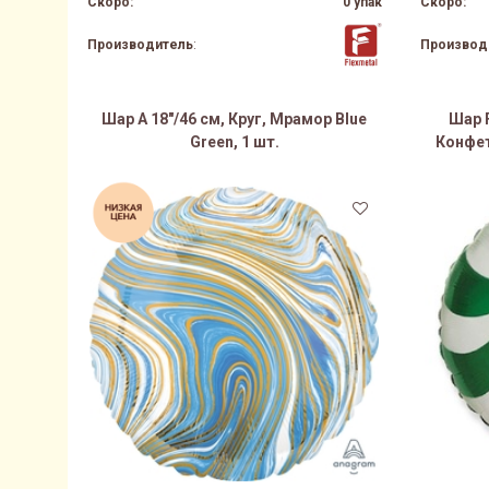
Скоро:
0 упак
Скоро:
Производитель
:
Производ
Шар А 18"/46 см, Круг, Мрамор Blue
Шар F
Green, 1 шт.
Конфет