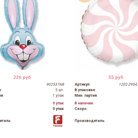
226 руб
55 руб
902537AB
Артикул
:
1202-2954,
е
:
5 шт.
В упаковке
:
ия
:
1 упак
Мин. партия
:
0 упак
В наличии:
0 упак
Скоро:
итель
:
Производитель
: