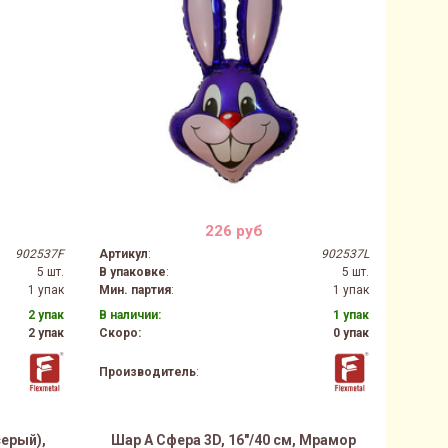
226 руб
902537F
Артикул
:
902537L
5 шт.
В упаковке
:
5 шт.
1 упак
Мин. партия
:
1 упак
2 упак
В наличии:
1 упак
2 упак
Скоро:
0 упак
Производитель
:
серый),
Шар А Сфера 3D, 16"/40 см, Мрамор