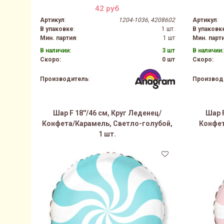
42 руб
Артикул
:
1204-1036, 4208602
Артикул
:
В упаковке
:
1 шт.
В упаковк
Мин. партия
:
1 шт
Мин. парт
В наличии:
3 шт
В наличии:
Скоро:
0 шт
Скоро:
Производитель
:
Производ
Шар F 18''/46 см, Круг Леденец/
Шар F
Конфета/Карамель, Светло-голубой,
Конфет
1 шт.