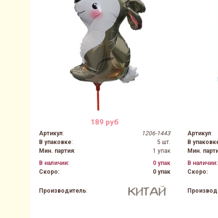
189 руб
Артикул
:
1206-1443
Артикул
:
В упаковке
:
5 шт.
В упаковк
Мин. партия
:
1 упак
Мин. парт
В наличии:
0 упак
В наличии:
Скоро:
0 упак
Скоро:
Производитель
:
Производ