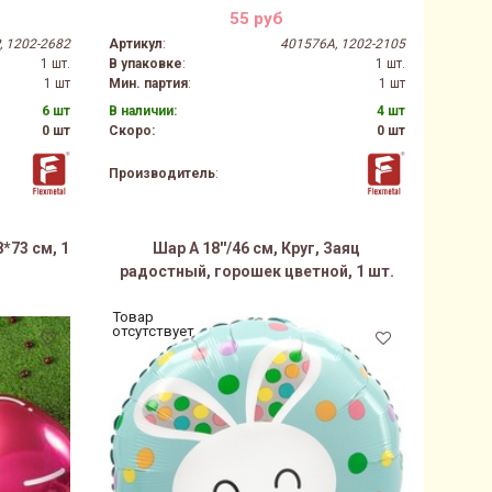
55 руб
, 1202-2682
Артикул
:
401576A, 1202-2105
1 шт.
В упаковке
:
1 шт.
1 шт
Мин. партия
:
1 шт
6 шт
В наличии:
4 шт
0 шт
Скоро:
0 шт
Производитель
:
*73 см, 1
Шар A 18''/46 см, Круг, Заяц
радостный, горошек цветной, 1 шт.
Товар
отсутствует