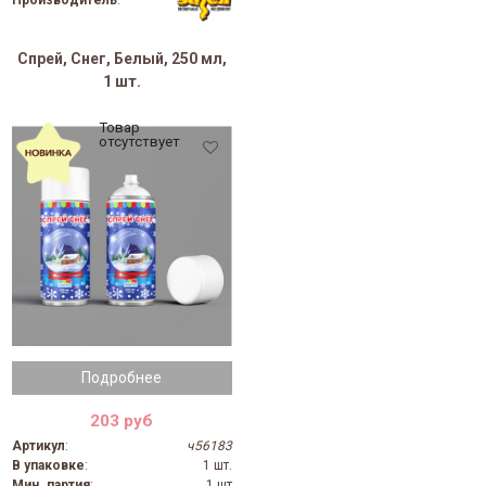
Производитель
:
Спрей, Снег, Белый, 250 мл,
1 шт.
Товар
отсутствует
Подробнее
203 руб
Артикул
:
ч56183
В упаковке
:
1 шт.
Мин. партия
:
1 шт