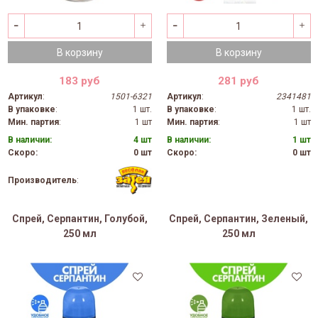
В корзину
В корзину
183 руб
281 руб
Артикул
:
1501-6321
Артикул
:
2341481
В упаковке
:
1 шт.
В упаковке
:
1 шт.
Мин. партия
:
1 шт
Мин. партия
:
1 шт
В наличии:
4 шт
В наличии:
1 шт
Скоро:
0 шт
Скоро:
0 шт
Производитель
:
Спрей, Серпантин, Голубой,
Спрей, Серпантин, Зеленый,
250 мл
250 мл