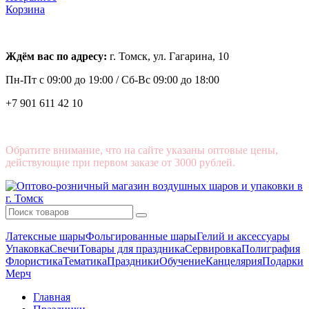
Корзина
Ждём вас по адресу:
г. Томск, ул. Гагарина, 10
Пн-Пт с
09:00 до 19:00 /
Сб-Вс 09:00 до 18:00
+7 901 611 42 10
Обратите внимание, что на сайте указаны оптовые цены,
действующие при первом заказе от 3000 рублей.
Латексные шары
Фольгированные шары
Гелий и аксессуары
Упаковка
Свечи
Товары для праздника
Сервировка
Полиграфия
Флористика
Тематика
Праздники
Обучение
Канцелярия
Подарки
Мерч
Главная