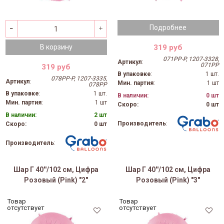
Подробнее
319 руб
В корзину
071PP-P, 1207-3328,
Артикул
:
071PP
319 руб
В упаковке
:
1 шт.
078PP-P, 1207-3335,
Артикул
:
Мин. партия
:
1 шт
078PP
В упаковке
:
1 шт.
В наличии:
0 шт
Мин. партия
:
1 шт
Скоро:
0 шт
В наличии:
2 шт
Производитель
:
Скоро:
0 шт
Производитель
:
Шар Г 40''/102 см, Цифра
Шар Г 40''/102 см, Цифра
Розовый (Pink) "2"
Розовый (Pink) "3"
Товар
Товар
отсутствует
отсутствует