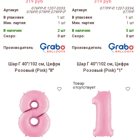
319 руб
319 руб
076PP-P, 1207-3333,
077PP-P, 1207-3334,
Артикул
:
Артикул
:
076PP, 079PP, 079PP-P
077PP
В упаковке
:
1 шт.
В упаковке
:
1 шт.
Мин. партия
:
1 шт
Мин. партия
:
1 шт
В наличии:
2 шт
В наличии:
5 шт
Скоро:
0 шт
Скоро:
0 шт
Производитель
:
Производитель
:
Шар Г 40''/102 см, Цифра
Шар Г 40''/102 см, Цифра
Розовый (Pink) "8"
Розовый (Pink) "1"
Товар
отсутствует