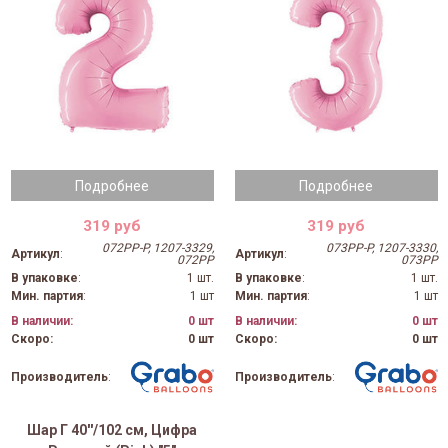
Подробнее
Подробнее
319 руб
319 руб
072PP-P, 1207-3329,
073PP-P, 1207-3330,
Артикул
:
Артикул
:
072PP
073PP
В упаковке
:
1 шт.
В упаковке
:
1 шт.
Мин. партия
:
1 шт
Мин. партия
:
1 шт
В наличии:
0 шт
В наличии:
0 шт
Скоро:
0 шт
Скоро:
0 шт
Производитель
:
Производитель
:
Шар Г 40''/102 см, Цифра