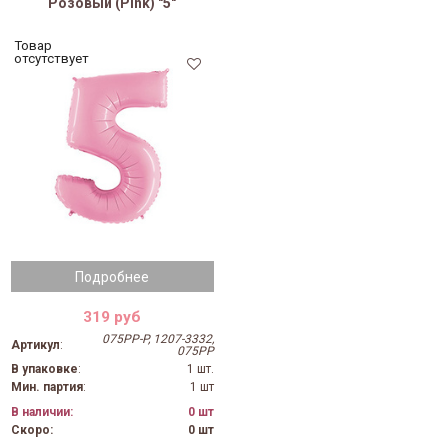
Розовый (Pink) "5"
Товар
отсутствует
Подробнее
319 руб
075PP-P, 1207-3332,
Артикул
:
075PP
В упаковке
:
1 шт.
Мин. партия
:
1 шт
В наличии:
0 шт
Скоро:
0 шт