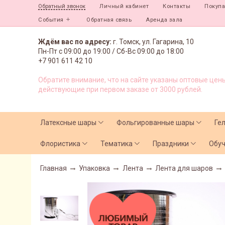
Личный кабинет
Контакты
Покуп
Обратный звонок
События
Обратная связь
Аренда зала
Ждём вас по адресу:
г. Томск, ул. Гагарина, 10
Пн-Пт с
09:00 до 19:00 /
Сб-Вс 09:00 до 18:00
+7 901 611 42 10
Обратите внимание, что на сайте указаны оптовые цены
действующие при первом заказе от 3000 рублей.
Латексные шары
Фольгированные шары
Ге
Флористика
Тематика
Праздники
Обу
Главная
Упаковка
Лента
Лента для шаров