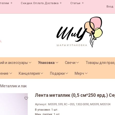
ателям
Скидки.Оплата.Доставка
Статьи
Вход
,
лий и аксессуары
Упаковка
Свечи
Товары для праз
чение
Канцелярия
Подарки
Мерч
Металлик и лак
Лента металлик (0,5 см*250 ярд.) С
Артикул:
М0599, 599, RC—0S5, 1302-0090, M0599, М05104
В упаковке: 1 шт.
Мин. партия: 1 шт