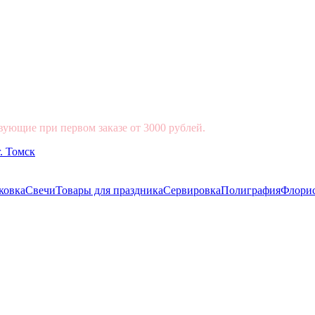
вующие при первом заказе от 3000 рублей.
ковка
Свечи
Товары для праздника
Сервировка
Полиграфия
Флори