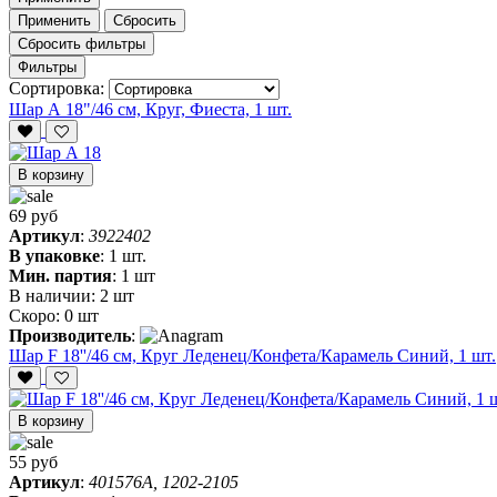
Применить
Сбросить
Сбросить фильтры
Фильтры
Сортировка:
Шар А 18"/46 см, Круг, Фиеста, 1 шт.
В корзину
69 руб
Артикул
:
3922402
В упаковке
:
1 шт.
Мин. партия
:
1 шт
В наличии:
2 шт
Скоро:
0 шт
Производитель
:
Шар F 18''/46 см, Круг Леденец/Конфета/Карамель Синий, 1 шт.
В корзину
55 руб
Артикул
:
401576A, 1202-2105