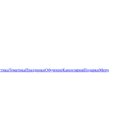
стика
Тематика
Праздники
Обучение
Канцелярия
Подарки
Мерч