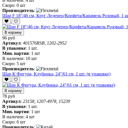
В наличии:
4 шт
Скоро:
0 шт
Производитель
:
Шар F 18''/46 см, Круг Леденец/Конфета/Карамель Розовый, 1 ш
В корзину
96 руб
Артикул
:
401576RSB, 1202-2952
В упаковке
:
1 шт.
Мин. партия
:
1 шт
В наличии:
10 шт
Скоро:
5 шт
Производитель
:
Шар К Фигура, Клубника, 24''/61 см, 1 шт. (в упаковке)
В корзину
78 руб
Артикул
:
23158, 1207-4978, 15239
В упаковке
:
1 шт.
Мин. партия
:
1 шт
В наличии:
4 шт
Скоро:
6 шт
Производитель
: