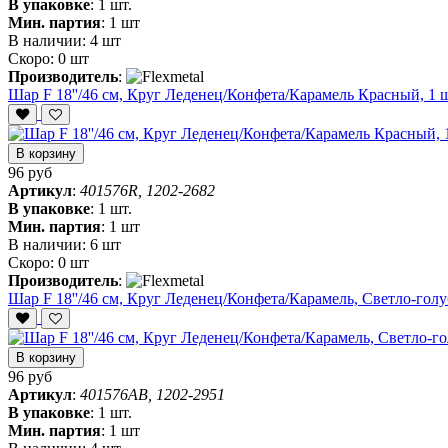
В упаковке
:
1 шт.
Мин. партия
:
1 шт
В наличии:
4 шт
Скоро:
0 шт
Производитель
:
Шар F 18''/46 см, Круг Леденец/Конфета/Карамель Красный, 1 ш
В корзину
96 руб
Артикул
:
401576R, 1202-2682
В упаковке
:
1 шт.
Мин. партия
:
1 шт
В наличии:
6 шт
Скоро:
0 шт
Производитель
:
Шар F 18''/46 см, Круг Леденец/Конфета/Карамель, Светло-голу
В корзину
96 руб
Артикул
:
401576AB, 1202-2951
В упаковке
:
1 шт.
Мин. партия
:
1 шт