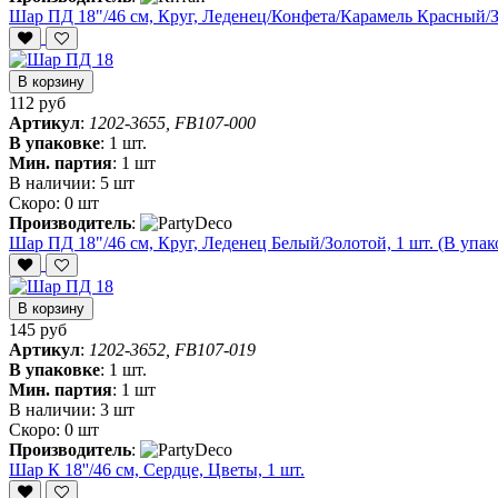
Шар ПД 18"/46 см, Круг, Леденец/Конфета/Карамель Красный/З
В корзину
112 руб
Артикул
:
1202-3655, FB107-000
В упаковке
:
1 шт.
Мин. партия
:
1 шт
В наличии:
5 шт
Скоро:
0 шт
Производитель
:
Шар ПД 18"/46 см, Круг, Леденец Белый/Золотой, 1 шт. (В упак
В корзину
145 руб
Артикул
:
1202-3652, FB107-019
В упаковке
:
1 шт.
Мин. партия
:
1 шт
В наличии:
3 шт
Скоро:
0 шт
Производитель
:
Шар К 18''/46 см, Сердце, Цветы, 1 шт.