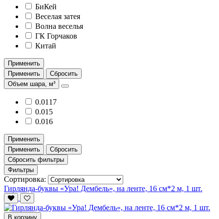
БиКей
Веселая затея
Волна веселья
ГК Горчаков
Китай
Применить
Применить
Сбросить
Объем шара, м³
0.0117
0.015
0.016
Применить
Применить
Сбросить
Сбросить фильтры
Фильтры
Сортировка:
Гирлянда-буквы «Ура! Дембель», на ленте, 16 см*2 м, 1 шт.
В корзину