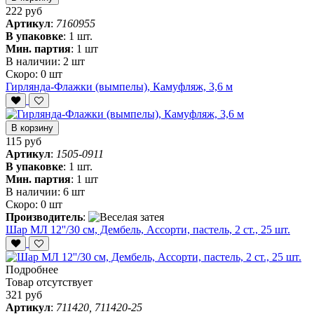
222 руб
Артикул
:
7160955
В упаковке
:
1 шт.
Мин. партия
:
1 шт
В наличии:
2 шт
Скоро:
0 шт
Гирлянда-Флажки (вымпелы), Камуфляж, 3,6 м
В корзину
115 руб
Артикул
:
1505-0911
В упаковке
:
1 шт.
Мин. партия
:
1 шт
В наличии:
6 шт
Скоро:
0 шт
Производитель
:
Шар МЛ 12''/30 см, Дембель, Ассорти, пастель, 2 ст., 25 шт.
Подробнее
Товар отсутствует
321 руб
Артикул
:
711420, 711420-25