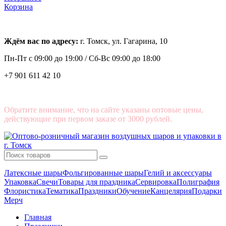
Корзина
Ждём вас по адресу:
г. Томск, ул. Гагарина, 10
Пн-Пт с
09:00 до 19:00 /
Сб-Вс 09:00 до 18:00
+7 901 611 42 10
Обратите внимание, что на сайте указаны оптовые цены,
действующие при первом заказе от 3000 рублей.
Латексные шары
Фольгированные шары
Гелий и аксессуары
Упаковка
Свечи
Товары для праздника
Сервировка
Полиграфия
Флористика
Тематика
Праздники
Обучение
Канцелярия
Подарки
Мерч
Главная