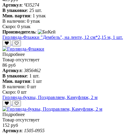
Артикул
:
Ч35274
В упаковке
:
25 шт.
Мин. партия
:
1 упак
В наличии:
0 упак
Скоро:
0 упак
Производитель
:
Гирлянда-Флажки "Дембель", на ленте, 12 см*2,15 м, 1 шт.
Подробнее
Товар отсутствует
86 руб
Артикул
:
3856462
В упаковке
:
1 шт.
Мин. партия
:
1 шт
В наличии:
0 шт
Скоро:
0 шт
Гирлянда-буквы, Поздравляем, Камуфляж, 2 м
Подробнее
Товар отсутствует
152 руб
Артикул
:
1505-0955