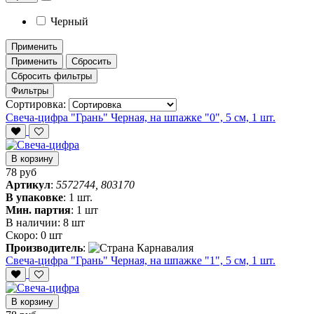
Черный
Применить
Применить
Сбросить
Сбросить фильтры
Фильтры
Сортировка:
Свеча-цифра "‎Грань" Черная, на шпажке "0", 5 см, 1 шт.
В корзину
78 руб
Артикул
:
5572744, 803170
В упаковке
:
1 шт.
Мин. партия
:
1 шт
В наличии:
8 шт
Скоро:
0 шт
Производитель
:
Свеча-цифра "‎Грань" Черная, на шпажке "1", 5 см, 1 шт.
В корзину