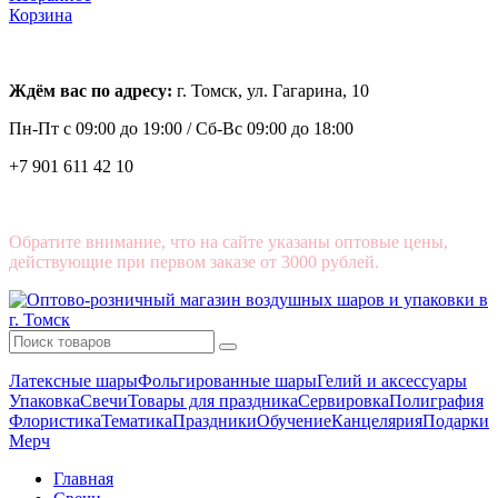
Корзина
Ждём вас по адресу:
г. Томск, ул. Гагарина, 10
Пн-Пт с
09:00 до 19:00 /
Сб-Вс 09:00 до 18:00
+7 901 611 42 10
Обратите внимание, что на сайте указаны оптовые цены,
действующие при первом заказе от 3000 рублей.
Латексные шары
Фольгированные шары
Гелий и аксессуары
Упаковка
Свечи
Товары для праздника
Сервировка
Полиграфия
Флористика
Тематика
Праздники
Обучение
Канцелярия
Подарки
Мерч
Главная