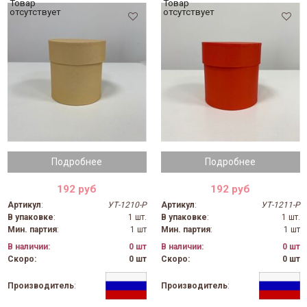
Товар
Товар
отсутствует
отсутствует
Подробнее
Подробнее
192 руб
192 руб
Артикул
:
УТ-1210-Р
Артикул
:
УТ-1211-Р
В упаковке
:
1 шт.
В упаковке
:
1 шт.
Мин. партия
:
1 шт
Мин. партия
:
1 шт
В наличии:
0 шт
В наличии:
0 шт
Скоро:
0 шт
Скоро:
0 шт
Производитель
:
Производитель
: