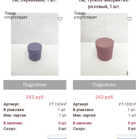
см, Сиреневый, 1 шт.
см, Тускло-аморантно-
розовый, 1 шт.
Товар
Товар
отсутствует
отсутствует
Подробнее
Подробнее
243 руб
243 руб
Артикул
:
УТ-1524-Р
Артикул
:
УТ-1532-Р
В упаковке
:
1 шт.
В упаковке
:
1 шт.
Мин. партия
:
1 шт
Мин. партия
:
1 шт
В наличии:
0 шт
В наличии:
0 шт
Скоро:
0 шт
Скоро:
0 шт