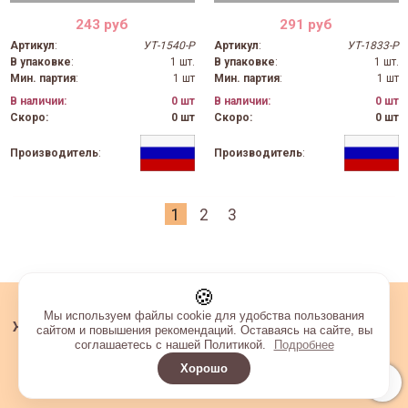
243 руб
291 руб
Артикул
:
УТ-1540-Р
Артикул
:
УТ-1833-Р
В упаковке
:
1 шт.
В упаковке
:
1 шт.
Мин. партия
:
1 шт
Мин. партия
:
1 шт
В наличии:
0 шт
В наличии:
0 шт
Скоро:
0 шт
Скоро:
0 шт
Производитель
:
Производитель
:
1
2
3
🍪
Мы используем файлы cookie для удобства пользования
Ждём вас по адресу:
г. Томск, ул. Гагарина, 10
сайтом и повышения рекомендаций. Оставаясь на сайте, вы
соглашаетесь с нашей Политикой.
Подробнее
Пн-Пт с
09:00 до 19:00 /
Сб-Вс 09:00 до 18:00
Хорошо
+7 901 611 42 10