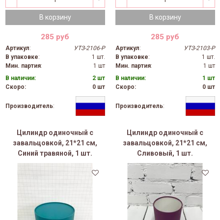
В корзину
В корзину
285 руб
285 руб
Артикул
:
УТЗ-2106-Р
Артикул
:
УТЗ-2103-Р
В упаковке
:
1 шт.
В упаковке
:
1 шт.
Мин. партия
:
1 шт
Мин. партия
:
1 шт
В наличии:
2 шт
В наличии:
1 шт
Скоро:
0 шт
Скоро:
0 шт
Производитель
:
Производитель
:
Цилиндр одиночный с
Цилиндр одиночный с
завальцовкой, 21*21 см,
завальцовкой, 21*21 см,
Синий травяной, 1 шт.
Сливовый, 1 шт.