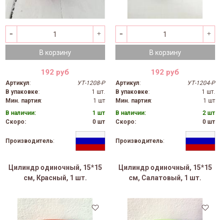
В корзину
В корзину
192 руб
192 руб
Артикул
:
УТ-1208-Р
Артикул
:
УТ-1204-Р
В упаковке
:
1 шт.
В упаковке
:
1 шт.
Мин. партия
:
1 шт
Мин. партия
:
1 шт
В наличии:
1 шт
В наличии:
2 шт
Скоро:
0 шт
Скоро:
0 шт
Производитель
:
Производитель
:
Цилиндр одиночный, 15*15
Цилиндр одиночный, 15*15
см, Красный, 1 шт.
см, Салатовый, 1 шт.