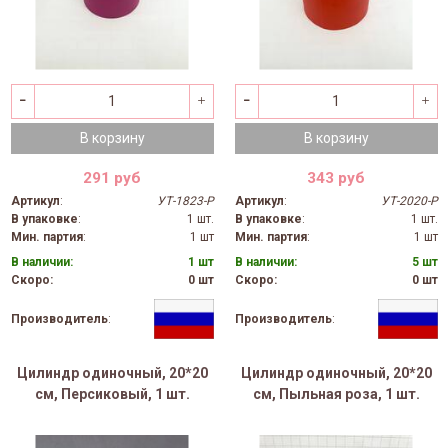
В корзину
В корзину
291 руб
343 руб
Артикул
:
УТ-1823-Р
Артикул
:
УТ-2020-Р
В упаковке
:
1 шт.
В упаковке
:
1 шт.
Мин. партия
:
1 шт
Мин. партия
:
1 шт
В наличии:
1 шт
В наличии:
5 шт
Скоро:
0 шт
Скоро:
0 шт
Производитель
:
Производитель
:
Цилиндр одиночный, 20*20
Цилиндр одиночный, 20*20
см, Персиковый, 1 шт.
см, Пыльная роза, 1 шт.