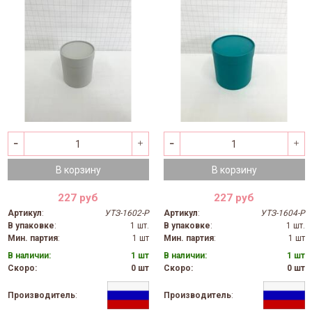
В корзину
В корзину
227 руб
227 руб
Артикул
:
УТЗ-1602-Р
Артикул
:
УТЗ-1604-Р
В упаковке
:
1 шт.
В упаковке
:
1 шт.
Мин. партия
:
1 шт
Мин. партия
:
1 шт
В наличии:
1 шт
В наличии:
1 шт
Скоро:
0 шт
Скоро:
0 шт
Производитель
:
Производитель
: