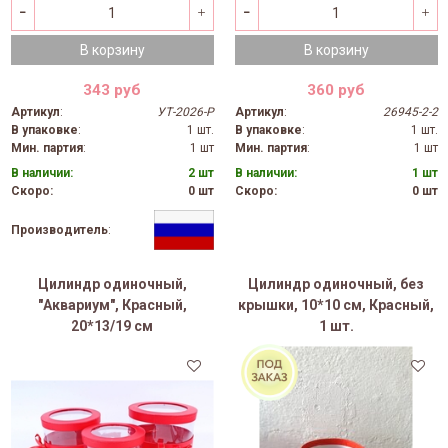
В корзину
В корзину
343 руб
360 руб
Артикул
:
УТ-2026-Р
Артикул
:
26945-2-2
В упаковке
:
1 шт.
В упаковке
:
1 шт.
Мин. партия
:
1 шт
Мин. партия
:
1 шт
В наличии:
2 шт
В наличии:
1 шт
Скоро:
0 шт
Скоро:
0 шт
Производитель
:
Цилиндр одиночный,
Цилиндр одиночный, без
"Аквариум", Красный,
крышки, 10*10 см, Красный,
20*13/19 см
1 шт.