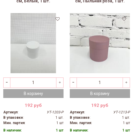
см, Белый, 1 шт.
см, Пыльная роза, 1 шт.
В корзину
В корзину
192 руб
192 руб
Артикул
:
УТ-1203-Р
Артикул
:
УТ-1213-Р
В упаковке
:
1 шт.
В упаковке
:
1 шт.
Мин. партия
:
1 шт
Мин. партия
:
1 шт
В наличии:
1 шт
В наличии:
1 шт