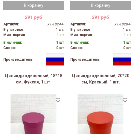
В корзину
В корзину
291 руб
291 руб
Артикул
:
УТ-1824-Р
Артикул
:
УТ-1828-Р
В упаковке
:
1 шт.
В упаковке
:
1 шт.
Мин. партия
:
1 шт
Мин. партия
:
1 шт
В наличии:
1 шт
В наличии:
1 шт
Скоро:
0 шт
Скоро:
0 шт
Производитель
:
Производитель
:
Цилиндр одиночный, 18*18
Цилиндр одиночный, 20*20
см, Фуксия, 1 шт.
см, Красный, 1 шт.