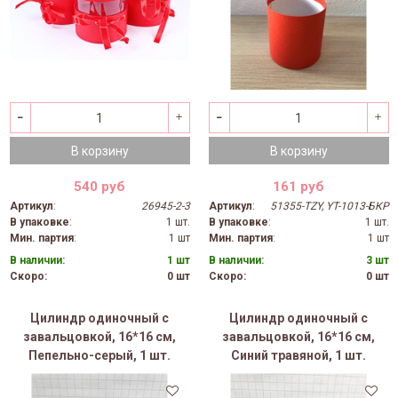
В корзину
В корзину
540 руб
161 руб
Артикул
:
26945-2-3
Артикул
:
51355-TZY, YT-1013-БКР
В упаковке
:
1 шт.
В упаковке
:
1 шт.
Мин. партия
:
1 шт
Мин. партия
:
1 шт
В наличии:
1 шт
В наличии:
3 шт
Скоро:
0 шт
Скоро:
0 шт
Цилиндр одиночный с
Цилиндр одиночный с
завальцовкой, 16*16 см,
завальцовкой, 16*16 см,
Пепельно-серый, 1 шт.
Синий травяной, 1 шт.