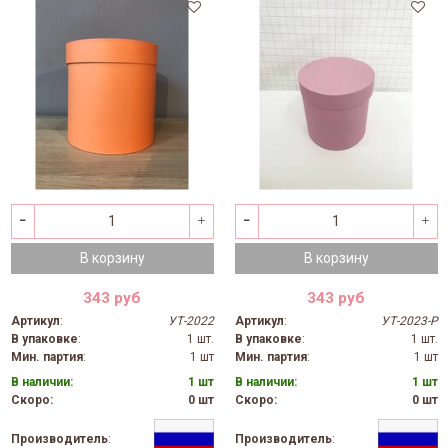
В корзину
В корзину
343 руб
343 руб
Артикул
:
УТ-2022
Артикул
:
УТ-2023-Р
В упаковке
:
1 шт.
В упаковке
:
1 шт.
Мин. партия
:
1 шт
Мин. партия
:
1 шт
В наличии:
1 шт
В наличии:
1 шт
Скоро:
0 шт
Скоро:
0 шт
Производитель
:
Производитель
: