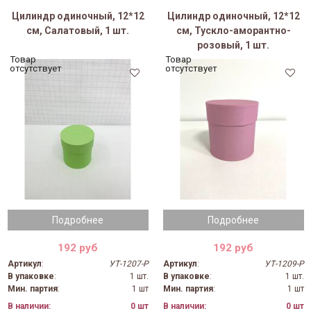
Цилиндр одиночный, 12*12
Цилиндр одиночный, 12*12
см, Салатовый, 1 шт.
см, Тускло-аморантно-
розовый, 1 шт.
Товар
Товар
отсутствует
отсутствует
Подробнее
Подробнее
192 руб
192 руб
Артикул
:
УТ-1207-Р
Артикул
:
УТ-1209-Р
В упаковке
:
1 шт.
В упаковке
:
1 шт.
Мин. партия
:
1 шт
Мин. партия
:
1 шт
В наличии:
0 шт
В наличии:
0 шт