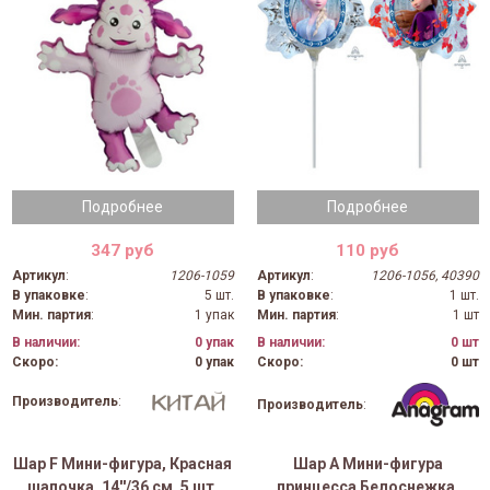
Подробнее
Подробнее
347 руб
110 руб
Артикул
:
1206-1059
Артикул
:
1206-1056, 40390
В упаковке
:
5 шт.
В упаковке
:
1 шт.
Мин. партия
:
1 упак
Мин. партия
:
1 шт
В наличии:
0 упак
В наличии:
0 шт
Скоро:
0 упак
Скоро:
0 шт
Производитель
:
Производитель
:
Шар F Мини-фигура, Красная
Шар А Мини-фигура
шапочка, 14''/36 см, 5 шт.
принцесса Белоснежка,