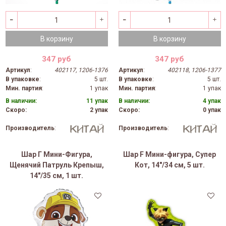
В корзину
В корзину
347 руб
347 руб
Артикул
:
402117, 1206-1376
Артикул
:
402118, 1206-1377
В упаковке
:
5 шт.
В упаковке
:
5 шт.
Мин. партия
:
1 упак
Мин. партия
:
1 упак
В наличии:
11 упак
В наличии:
4 упак
Скоро:
2 упак
Скоро:
0 упак
Производитель
:
Производитель
:
Шар Г Мини-Фигура,
Шар F Мини-фигура, Супер
Щенячий Патруль Крепыш,
Кот, 14"/34 см, 5 шт.
14"/35 см, 1 шт.