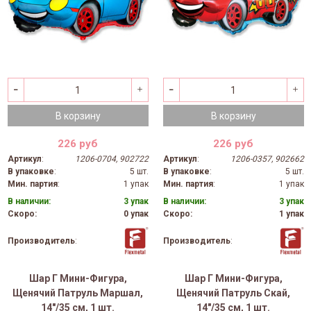
В корзину
В корзину
226 руб
226 руб
Артикул
:
1206-0704, 902722
Артикул
:
1206-0357, 902662
В упаковке
:
5 шт.
В упаковке
:
5 шт.
Мин. партия
:
1 упак
Мин. партия
:
1 упак
В наличии:
3 упак
В наличии:
3 упак
Скоро:
0 упак
Скоро:
1 упак
Производитель
:
Производитель
:
Шар Г Мини-Фигура,
Шар Г Мини-Фигура,
Щенячий Патруль Маршал,
Щенячий Патруль Скай,
14"/35 см, 1 шт.
14"/35 см, 1 шт.