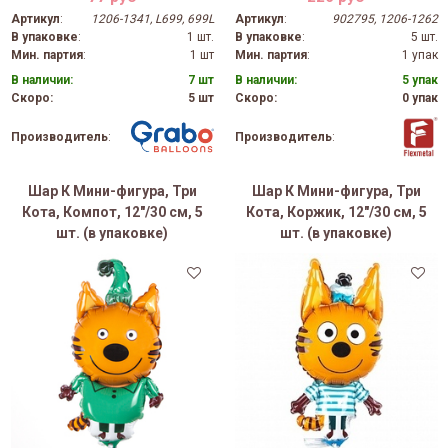
Артикул
:
1206-1341, L699, 699L
Артикул
:
902795, 1206-1262
В упаковке
:
1 шт.
В упаковке
:
5 шт.
Мин. партия
:
1 шт
Мин. партия
:
1 упак
В наличии:
7 шт
В наличии:
5 упак
Скоро:
5 шт
Скоро:
0 упак
Производитель
:
Производитель
:
Шар К Мини-фигура, Три
Шар К Мини-фигура, Три
Кота, Компот, 12"/30 см, 5
Кота, Коржик, 12"/30 см, 5
шт. (в упаковке)
шт. (в упаковке)