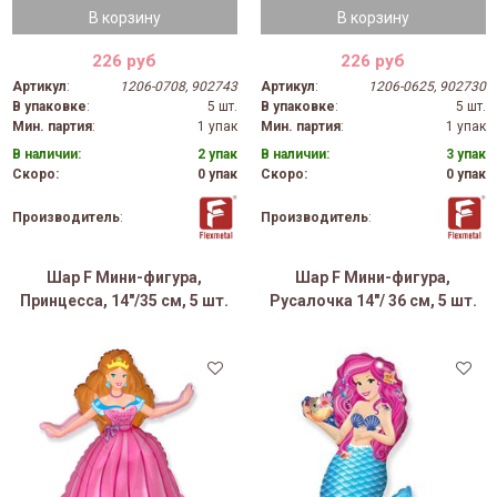
В корзину
В корзину
226 руб
226 руб
Артикул
:
1206-0708, 902743
Артикул
:
1206-0625, 902730
В упаковке
:
5 шт.
В упаковке
:
5 шт.
Мин. партия
:
1 упак
Мин. партия
:
1 упак
В наличии:
2 упак
В наличии:
3 упак
Скоро:
0 упак
Скоро:
0 упак
Производитель
:
Производитель
:
Шар F Мини-фигура,
Шар F Мини-фигура,
Принцесса, 14"/35 см, 5 шт.
Русалочка 14"/ 36 см, 5 шт.