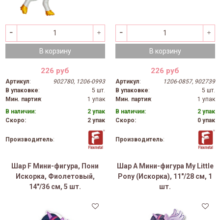
В корзину
В корзину
226 руб
226 руб
Артикул
:
902780, 1206-0993
Артикул
:
1206-0857, 902739
В упаковке
:
5 шт.
В упаковке
:
5 шт.
Мин. партия
:
1 упак
Мин. партия
:
1 упак
В наличии:
2 упак
В наличии:
2 упак
Скоро:
2 упак
Скоро:
0 упак
Производитель
:
Производитель
:
Шар F Мини-фигура, Пони
Шар А Мини-фигура My Little
Искорка, Фиолетовый,
Pony (Искорка), 11"/28 см, 1
14"/36 см, 5 шт.
шт.