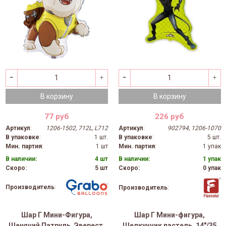
В корзину
В корзину
77 руб
226 руб
Артикул
:
1206-1502, 712L, L712
Артикул
:
902794, 1206-1070
В упаковке
:
1 шт.
В упаковке
:
5 шт.
Мин. партия
:
1 шт
Мин. партия
:
1 упак
В наличии:
4 шт
В наличии:
1 упак
Скоро:
5 шт
Скоро:
0 упак
Производитель
:
Производитель
:
Шар Г Мини-Фигура,
Шар Г Мини-фигура,
Щенячий Патруль, Эверест,
Щелкунчик пастель, 14"/35