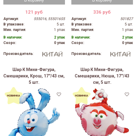
121 руб
336 руб
Артикул
:
555016, 555016S5
Артикул
:
501827
В упаковке
:
5 шт.
В упаковке
:
5 шт.
Мин. партия
:
1 упак
Мин. партия
:
1 упак
В наличии:
2 упак
В наличии:
2 упак
Скоро:
0 упак
Скоро:
0 упак
Производитель
:
Производитель
:
Шар К Мини-Фигура,
Шар К Мини-Фигура,
Смешарики, Крош, 17''/43 см,
Смешарики, Нюша, 17''/43
5 шт.
см, 5 шт.