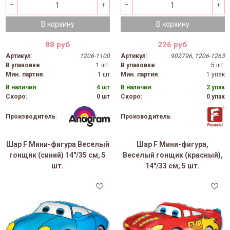
В корзину
В корзину
88 руб
226 руб
Артикул
:
1206-1100
Артикул
:
902796, 1206-1263
В упаковке
:
1 шт.
В упаковке
:
5 шт.
Мин. партия
:
1 шт
Мин. партия
:
1 упак
В наличии:
4 шт
В наличии:
2 упак
Скоро:
0 шт
Скоро:
0 упак
Производитель
:
Производитель
:
Шар F Мини-фигура Веселый
Шар F Мини-фигура,
гонщик (синий) 14"/35 см, 5
Веселый гонщик (красный),
шт.
14"/33 см, 5 шт.