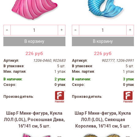
В корзину
В корзину
226 руб
226 руб
Артикул
:
1206-0460, 902683
Артикул
:
902777, 1206-0991
В упаковке
:
5 шт.
В упаковке
:
5 шт.
Мин. партия
:
1 упак
Мин. партия
:
1 упак
В наличии:
2 упак
В наличии:
3 упак
Скоро:
0 упак
Скоро:
0 упак
Производитель
:
Производитель
:
Шар F Мини-фигура, Кукла
Шар F Мини-фигура, Кукла
ЛОЛ (LOL), Роскошная Дива,
ЛОЛ (LOL), Сияющая
16"/41 см, 5 шт.
Королева, 16"/41 см, 5 шт.