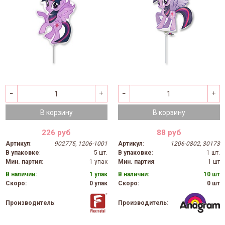
В корзину
В корзину
226 руб
88 руб
Артикул
:
902775, 1206-1001
Артикул
:
1206-0802, 30173
В упаковке
:
5 шт.
В упаковке
:
1 шт.
Мин. партия
:
1 упак
Мин. партия
:
1 шт
В наличии:
1 упак
В наличии:
10 шт
Скоро:
0 упак
Скоро:
0 шт
Производитель
:
Производитель
: