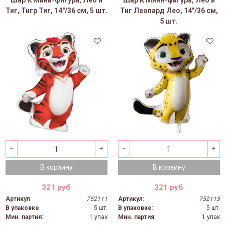
Шар К Мини-фигура, Лео и
Шар К Мини-фигура, Лео и
Тиг, Тигр Тиг, 14"/36 см, 5 шт.
Тиг Леопард Лео, 14"/36 см,
5 шт.
В корзину
В корзину
321 руб
321 руб
Артикул
:
752111
Артикул
:
752113
В упаковке
:
5 шт.
В упаковке
:
5 шт.
Мин. партия
:
1 упак
Мин. партия
:
1 упак