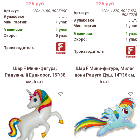
226 руб
226 руб
Артикул
:
1206-0100, 902585F
1206-1270, 902797A,
Артикул
:
902797B
В упаковке
:
5 шт.
В упаковке
:
5 шт.
Мин. партия
:
1 упак
Мин. партия
:
1 упак
В наличии:
1 упак
В наличии:
1 упак
Скоро:
0 упак
Скоро:
1 упак
Производитель
:
Производитель
:
Шар F Мини-фигура,
Шар F Мини-фигура, Милая
Радужный Единорог, 15"/38
пони Радуга Дэш, 14"/36 см,
см, 5 шт.
5 шт.