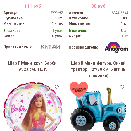
111 руб
88 руб
Артикул
:
555087
Артикул
:
1206-1145
В упаковке
:
5 шт.
В упаковке
:
1 шт.
Мин. партия
:
1 упак
Мин. партия
:
1 шт
В наличии:
1 упак
В наличии:
3 шт
Скоро:
0 упак
Скоро:
0 шт
Производитель
:
Производитель
:
Шар Г Мини-круг, Барби,
Шар К Мини-фигура, Синий
9"/23 см, 1 шт.
трактор, 12''/30 см, 5 шт. (В
упаковке)