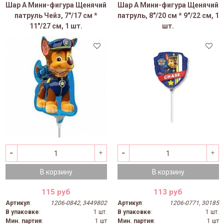
Шар А Мини-фигура Щенячий
Шар А Мини-фигура Щенячий
патруль Чейз, 7"/17 см *
патруль, 8"/20 см * 9"/22 см, 1
11"/27 см, 1 шт.
шт.
В корзину
В корзину
115 руб
113 руб
Артикул
:
1206-0842, 3449802
Артикул
:
1206-0771, 30185
В упаковке
:
1 шт.
В упаковке
:
1 шт.
Мин. партия
:
1 шт
Мин. партия
:
1 шт