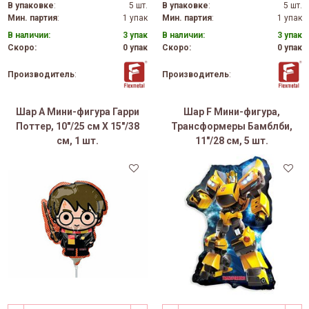
В упаковке
:
5 шт.
В упаковке
:
5 шт.
Мин. партия
:
1 упак
Мин. партия
:
1 упак
В наличии:
3 упак
В наличии:
3 упак
Скоро:
0 упак
Скоро:
0 упак
Производитель
:
Производитель
:
Шар А Мини-фигура Гарри
Шар F Мини-фигура,
Поттер, 10"/25 см X 15"/38
Трансформеры Бамблби,
см, 1 шт.
11"/28 см, 5 шт.