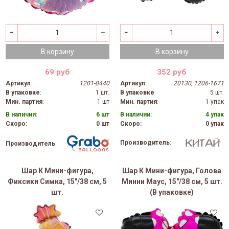
В корзину
В корзину
69 руб
352 руб
Артикул
:
1201-0440
Артикул
:
20130, 1206-1671
В упаковке
:
1 шт.
В упаковке
:
5 шт.
Мин. партия
:
1 шт
Мин. партия
:
1 упак
В наличии:
6 шт
В наличии:
4 упак
Скоро:
0 шт
Скоро:
0 упак
Производитель
:
Производитель
:
Шар К Мини-фигура,
Шар К Мини-фигура, Голова
Фиксики Симка, 15"/38 см, 5
Минни Маус, 15"/38 см, 5 шт.
шт.
(В упаковке)