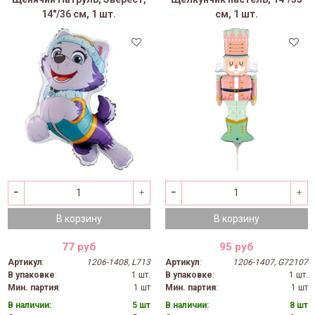
14"/36 см, 1 шт.
см, 1 шт.
В корзину
В корзину
77 руб
95 руб
Артикул
:
1206-1408, L713
Артикул
:
1206-1407, G72107
В упаковке
:
1 шт.
В упаковке
:
1 шт.
Мин. партия
:
1 шт
Мин. партия
:
1 шт
В наличии:
5 шт
В наличии:
8 шт