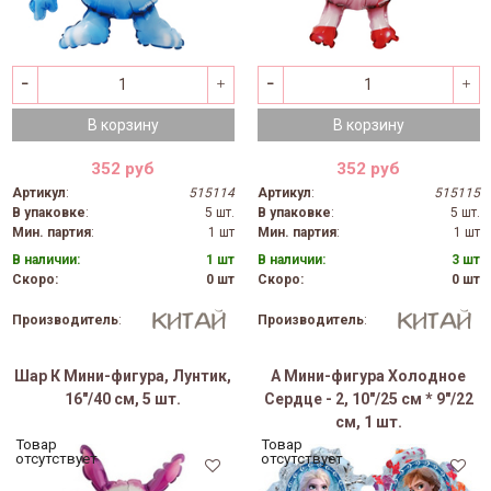
В корзину
В корзину
352 руб
352 руб
Артикул
:
515114
Артикул
:
515115
В упаковке
:
5 шт.
В упаковке
:
5 шт.
Мин. партия
:
1 шт
Мин. партия
:
1 шт
В наличии:
1 шт
В наличии:
3 шт
Скоро:
0 шт
Скоро:
0 шт
Производитель
:
Производитель
:
Шар К Мини-фигура, Лунтик,
А Мини-фигура Холодное
16"/40 см, 5 шт.
Cердце - 2, 10"/25 см * 9"/22
см, 1 шт.
Товар
Товар
отсутствует
отсутствует