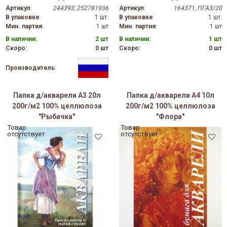
Артикул
:
244393, 252781936
Артикул
:
164371, ПГА3/20
В упаковке
:
1 шт.
В упаковке
:
1 шт.
Мин. партия
:
1 шт
Мин. партия
:
1 шт
В наличии:
2 шт
В наличии:
1 шт
Скоро:
0 шт
Скоро:
0 шт
Производитель
:
Папка д/акварели А3 20л
Папка д/акварели А4 10л
200г/м2 100% целлюлоза
200г/м2 100% целлюлоза
"Рыбачка"
"Флора"
Товар
Товар
отсутствует
отсутствует