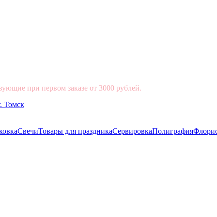
вующие при первом заказе от 3000 рублей.
ковка
Свечи
Товары для праздника
Сервировка
Полиграфия
Флори