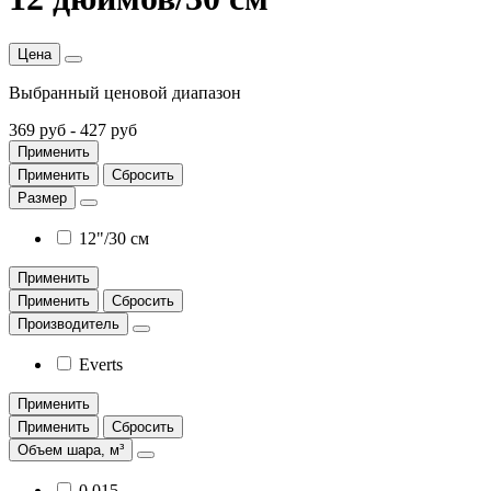
Цена
Выбранный ценовой диапазон
369 руб
-
427 руб
Применить
Применить
Сбросить
Размер
12"/30 см
Применить
Применить
Сбросить
Производитель
Everts
Применить
Применить
Сбросить
Объем шара, м³
0.015