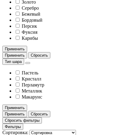
Золото
Серебро
Бежевый
Бордовый
Персик
Фуксия
Карибы
Применить
Применить
Сбросить
Тип шара
Пастель
Кристалл
Перламутр
Металлик
Макарунс
Применить
Применить
Сбросить
Сбросить фильтры
Фильтры
Сортировка: