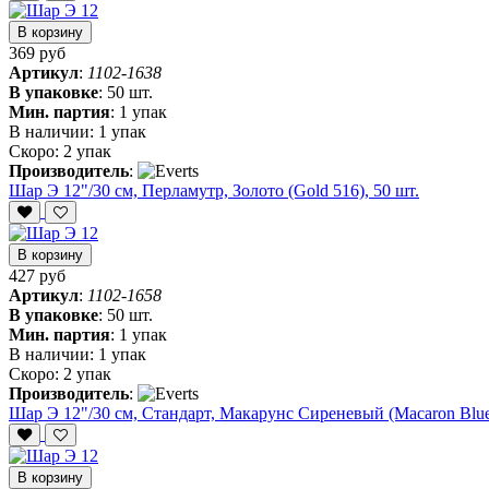
В корзину
369 руб
Артикул
:
1102-1638
В упаковке
:
50 шт.
Мин. партия
:
1 упак
В наличии:
1 упак
Скоро:
2 упак
Производитель
:
Шар Э 12"/30 см, Перламутр, Золото (Gold 516), 50 шт.
В корзину
427 руб
Артикул
:
1102-1658
В упаковке
:
50 шт.
Мин. партия
:
1 упак
В наличии:
1 упак
Скоро:
2 упак
Производитель
:
Шар Э 12"/30 см, Стандарт, Макарунс Сиреневый (Macaron Blueb
В корзину