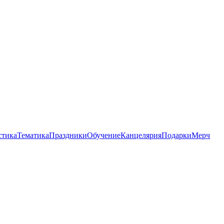
стика
Тематика
Праздники
Обучение
Канцелярия
Подарки
Мерч