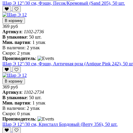
Шар Э 12"/30 см, Фэшн, Песок/Кремовый (Sand 205), 50 шт.
В корзину
369 руб
Артикул
:
1102-2736
В упаковке
:
50 шт.
Мин. партия
:
1 упак
В наличии:
2 упак
Скоро:
2 упак
Производитель
:
Шар Э 12"/30 см, Фэшн, Античная роза (Antique Pink 242), 50 ш
В корзину
369 руб
Артикул
:
1102-2734
В упаковке
:
50 шт.
Мин. партия
:
1 упак
В наличии:
2 упак
Скоро:
0 упак
Производитель
:
Шар Э 12"/30 см, Кристалл Бордовый (Berry 356), 50 шт.