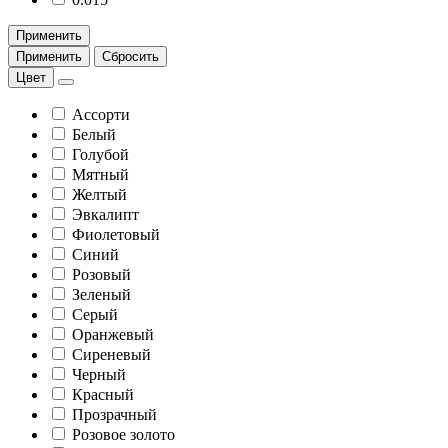
Применить
Применить
Сбросить
Цвет
Ассорти
Белый
Голубой
Мятный
Желтый
Эвкалипт
Фиолетовый
Синий
Розовый
Зеленый
Серый
Оранжевый
Сиреневый
Черный
Красный
Прозрачный
Розовое золото