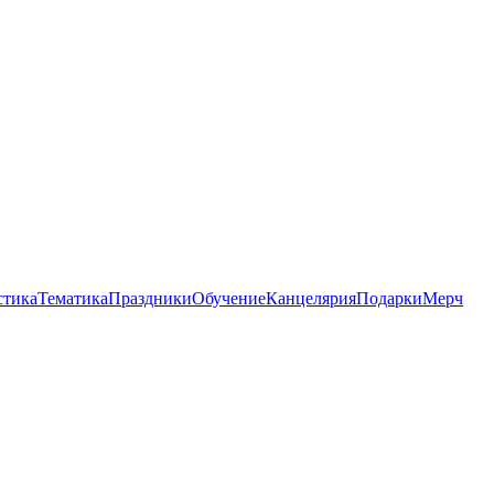
стика
Тематика
Праздники
Обучение
Канцелярия
Подарки
Мерч