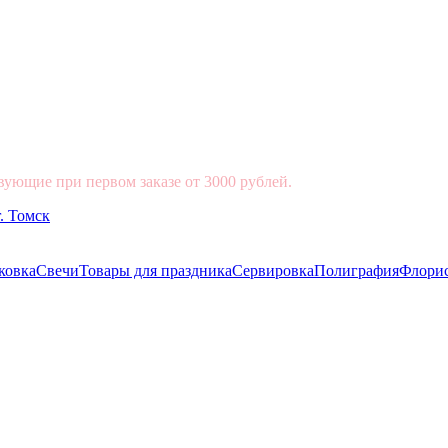
вующие при первом заказе от 3000 рублей.
ковка
Свечи
Товары для праздника
Сервировка
Полиграфия
Флори