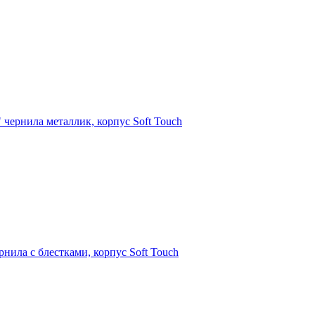
" чернила металлик, корпус Soft Touch
ернила с блестками, корпус Soft Touch