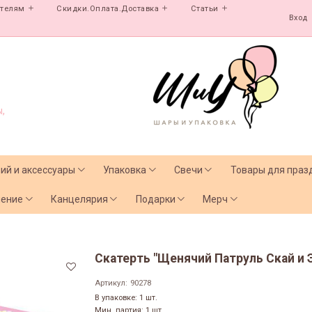
ателям
Скидки.Оплата.Доставка
Статьи
Вход
,
лий и аксессуары
Упаковка
Свечи
Товары для праз
чение
Канцелярия
Подарки
Мерч
Скатерть "Щенячий Патруль Скай и Э
Артикул:
90278
В упаковке: 1 шт.
Мин. партия: 1 шт