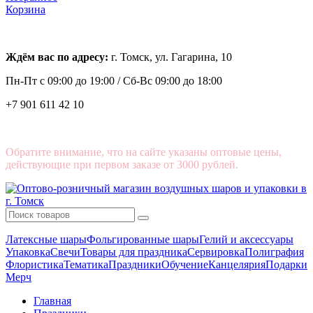
Корзина
Ждём вас по адресу:
г. Томск, ул. Гагарина, 10
Пн-Пт с
09:00 до 19:00 /
Сб-Вс 09:00 до 18:00
+7 901 611 42 10
Обратите внимание, что на сайте указаны оптовые цены,
действующие при первом заказе от 3000 рублей.
Латексные шары
Фольгированные шары
Гелий и аксессуары
Упаковка
Свечи
Товары для праздника
Сервировка
Полиграфия
Флористика
Тематика
Праздники
Обучение
Канцелярия
Подарки
Мерч
Главная