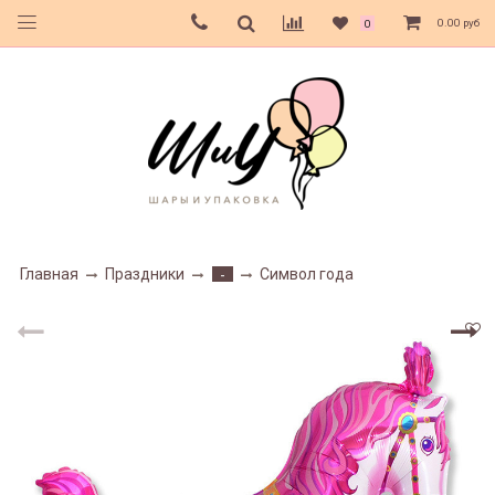
0.00 руб
0
Главная
Праздники
Символ года
-