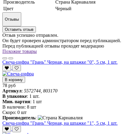
Производитель
Страна Карнавалия
Цвет
Черный
Отзывы
Оставить отзыв
Отзыв успешно отправлен.
Он будет проверен администратором перед публикацией.
Перед публикацией отзывы проходят модерацию
Похожие товары
Свеча-цифра "‎Грань" Черная, на шпажке "0", 5 см, 1 шт.
В корзину
78 руб
Артикул
:
5572744, 803170
В упаковке
:
1 шт.
Мин. партия
:
1 шт
В наличии:
8 шт
Скоро:
0 шт
Производитель
:
Свеча-цифра "‎Грань" Черная, на шпажке "1", 5 см, 1 шт.