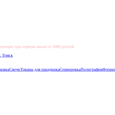
вующие при первом заказе от 3000 рублей.
ковка
Свечи
Товары для праздника
Сервировка
Полиграфия
Флори