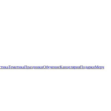
стика
Тематика
Праздники
Обучение
Канцелярия
Подарки
Мерч