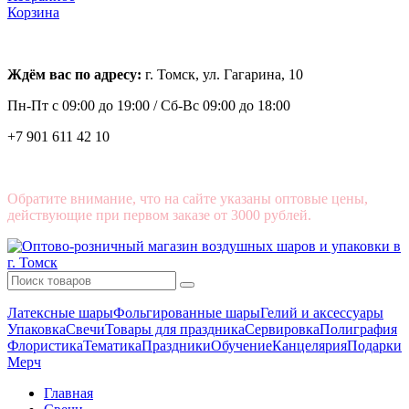
Корзина
Ждём вас по адресу:
г. Томск, ул. Гагарина, 10
Пн-Пт с
09:00 до 19:00 /
Сб-Вс 09:00 до 18:00
+7 901 611 42 10
Обратите внимание, что на сайте указаны оптовые цены,
действующие при первом заказе от 3000 рублей.
Латексные шары
Фольгированные шары
Гелий и аксессуары
Упаковка
Свечи
Товары для праздника
Сервировка
Полиграфия
Флористика
Тематика
Праздники
Обучение
Канцелярия
Подарки
Мерч
Главная