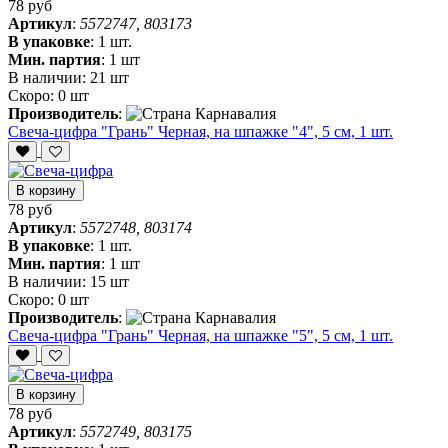
78 руб
Артикул
:
5572747, 803173
В упаковке
:
1 шт.
Мин. партия
:
1 шт
В наличии:
21 шт
Скоро:
0 шт
Производитель
:
Свеча-цифра "‎Грань" Черная, на шпажке "4", 5 см, 1 шт.
В корзину
78 руб
Артикул
:
5572748, 803174
В упаковке
:
1 шт.
Мин. партия
:
1 шт
В наличии:
15 шт
Скоро:
0 шт
Производитель
:
Свеча-цифра "‎Грань" Черная, на шпажке "5", 5 см, 1 шт.
В корзину
78 руб
Артикул
:
5572749, 803175