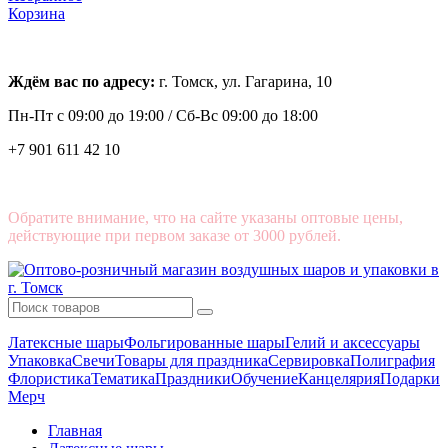
Корзина
Ждём вас по адресу:
г. Томск, ул. Гагарина, 10
Пн-Пт с
09:00 до 19:00 /
Сб-Вс 09:00 до 18:00
+7 901 611 42 10
Обратите внимание, что на сайте указаны оптовые цены,
действующие при первом заказе от 3000 рублей.
Латексные шары
Фольгированные шары
Гелий и аксессуары
Упаковка
Свечи
Товары для праздника
Сервировка
Полиграфия
Флористика
Тематика
Праздники
Обучение
Канцелярия
Подарки
Мерч
Главная