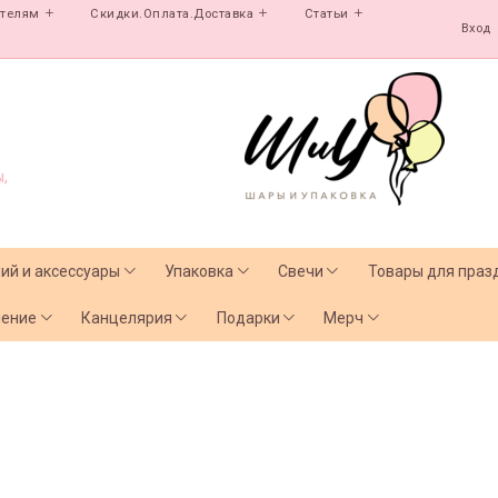
ателям
Скидки.Оплата.Доставка
Статьи
Вход
,
лий и аксессуары
Упаковка
Свечи
Товары для праз
чение
Канцелярия
Подарки
Мерч