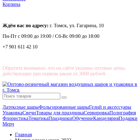
Корзина
Ждём вас по адресу:
г. Томск, ул. Гагарина, 10
Пн-Пт с
09:00 до 19:00 /
Сб-Вс 09:00 до 18:00
+7 901 611 42 10
Обратите внимание, что на сайте указаны оптовые цены,
действующие при первом заказе от 3000 рублей.
Латексные шары
Фольгированные шары
Гелий и аксессуары
Упаковка
Свечи
Товары для праздника
Сервировка
Полиграфия
Флористика
Тематика
Праздники
Обучение
Канцелярия
Подарки
Мерч
Главная