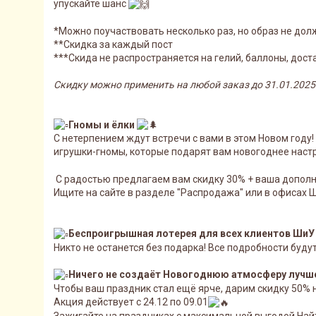
упускайте шанс
*Можно поучаствовать несколько раз, но образ не дол
**Скидка за каждый пост
***Скида не распространяется на гелий, баллоны, доста
Скидку можно применить на любой заказ до 31.01.2025 
Гномы и ёлки
С нетерпением ждут встречи с вами в этом Новом году
игрушки-гномы, которые подарят вам новогоднее нас
С радостью предлагаем вам скидку 30% + ваша дополни
Ищите на сайте в разделе "Распродажа" или в офисах 
Беспроигрышная лотерея для всех клиентов ШиУ
Никто не останется без подарка! Все подробности буду
Ничего не создаёт Новогоднюю атмосферу лучш
Чтобы ваш праздник стал ещё ярче, дарим скидку 50%
Акция действует с 24.12 по 09.01