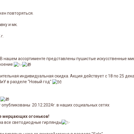
жен повторяться.
вку и мк.
г.
! В нашем ассортименте представлены пушистые искусственные мин
троение
тельная индивидуальная скидка. Акция действует с 18 по 25 дека
ШиУ в разделе "Новый год"
т опубликованы 20.12.2024г. в наших социальных сетях
е мерцающих огоньков!
 на все светодиодные гирлянды