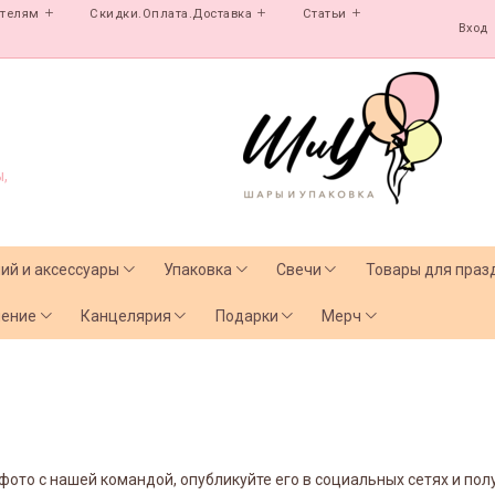
ателям
Скидки.Оплата.Доставка
Статьи
Вход
,
лий и аксессуары
Упаковка
Свечи
Товары для праз
чение
Канцелярия
Подарки
Мерч
ото с нашей командой, опубликуйте его в социальных сетях и получ