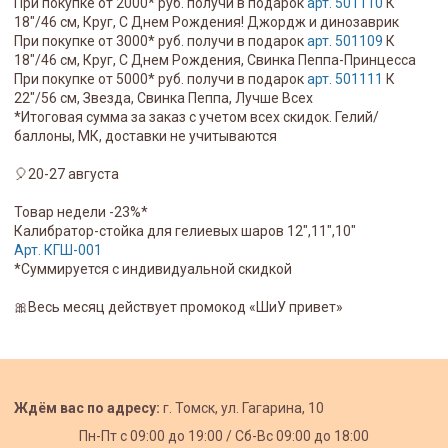
При покупке от 2000* руб. получи в подарок
арт. 501110
К
18"/46 см, Круг, С Днем Рождения! Джордж и динозаврик
При покупке от 3000* руб. получи в подарок
арт. 501109
К
18"/46 см, Круг, С Днем Рождения, Свинка Пеппа-Принцесса
При покупке от 5000* руб. получи в подарок
арт. 501111
К
22"/56 см, Звезда, Свинка Пеппа, Лучше Всех
*Итоговая сумма за заказ с учетом всех скидок. Гелий/
баллоны, МК, доставки не учитываются
🎈20-27 августа
Товар недели -23%*
Калибратор-стойка для гелиевых шаров 12",11",10"
Арт. КГШ-001
*Суммируется с индивидуальной скидкой
🎀Весь месяц действует промокод «ШиУ привет»
Ждём вас по адресу:
г. Томск, ул. Гагарина, 10
Пн-Пт с
09:00 до 19:00 /
Сб-Вс 09:00 до 18:00