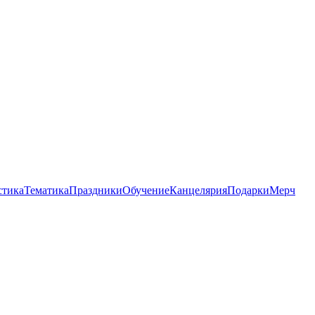
стика
Тематика
Праздники
Обучение
Канцелярия
Подарки
Мерч