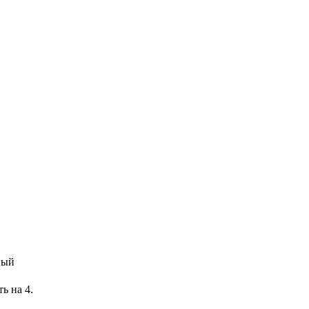
ный
ь на 4.