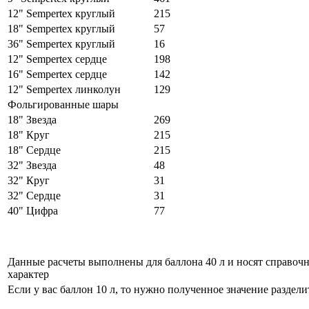
12" Sempertex круглый
215
18" Sempertex круглый
57
36" Sempertex круглый
16
12" Sempertex сердце
198
16" Sempertex сердце
142
12" Sempertex линколун
129
Фольгированные шары
18" Звезда
269
18" Круг
215
18" Сердце
215
32" Звезда
48
32" Круг
31
32" Сердце
31
40" Цифра
77
Данные расчеты выполнены для баллона 40 л и носят справоч
характер
Если у вас баллон 10 л, то нужно полученное значение разделит