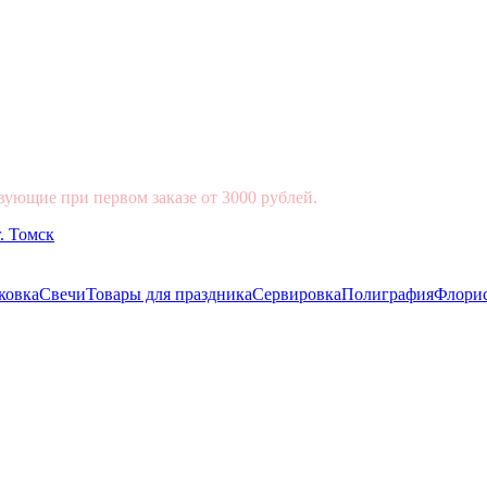
вующие при первом заказе от 3000 рублей.
ковка
Свечи
Товары для праздника
Сервировка
Полиграфия
Флори