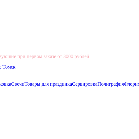
вующие при первом заказе от 3000 рублей.
ковка
Свечи
Товары для праздника
Сервировка
Полиграфия
Флори