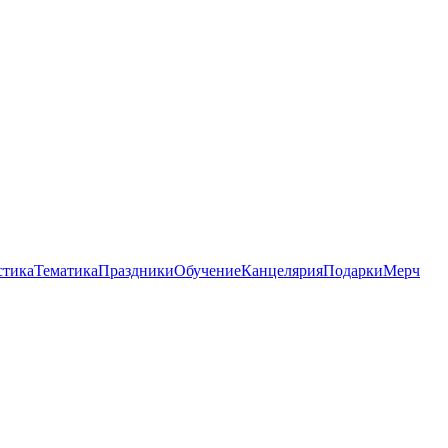
стика
Тематика
Праздники
Обучение
Канцелярия
Подарки
Мерч