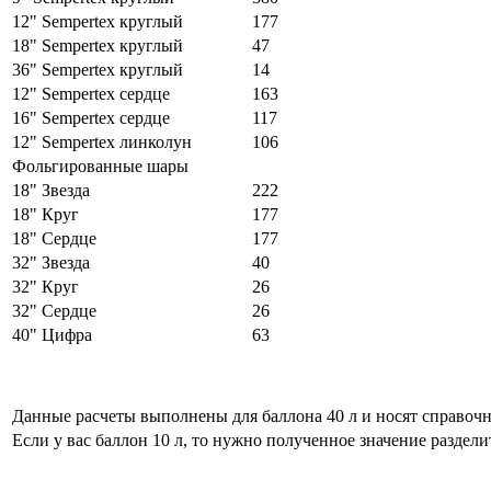
12" Sempertex круглый
177
18" Sempertex круглый
47
36" Sempertex круглый
14
12" Sempertex сердце
163
16" Sempertex сердце
117
12" Sempertex линколун
106
Фольгированные шары
18" Звезда
222
18" Круг
177
18" Сердце
177
32" Звезда
40
32" Круг
26
32" Сердце
26
40" Цифра
63
Данные расчеты выполнены для баллона 40 л и носят справоч
Если у вас баллон 10 л, то нужно полученное значение разделит