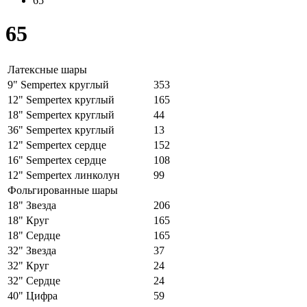
65
65
Латексные шары
9" Sempertex круглый
353
12" Sempertex круглый
165
18" Sempertex круглый
44
36" Sempertex круглый
13
12" Sempertex сердце
152
16" Sempertex сердце
108
12" Sempertex линколун
99
Фольгированные шары
18" Звезда
206
18" Круг
165
18" Сердце
165
32" Звезда
37
32" Круг
24
32" Сердце
24
40" Цифра
59