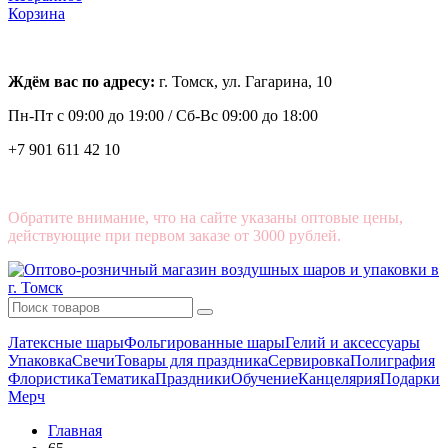
Корзина
Ждём вас по адресу:
г. Томск, ул. Гагарина, 10
Пн-Пт с
09:00 до 19:00 /
Сб-Вс 09:00 до 18:00
+7 901 611 42 10
Обратите внимание, что на сайте указаны оптовые цены,
действующие при первом заказе от 3000 рублей.
Латексные шары
Фольгированные шары
Гелий и аксессуары
Упаковка
Свечи
Товары для праздника
Сервировка
Полиграфия
Флористика
Тематика
Праздники
Обучение
Канцелярия
Подарки
Мерч
Главная