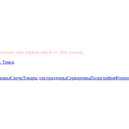
вующие при первом заказе от 3000 рублей.
ковка
Свечи
Товары для праздника
Сервировка
Полиграфия
Флори