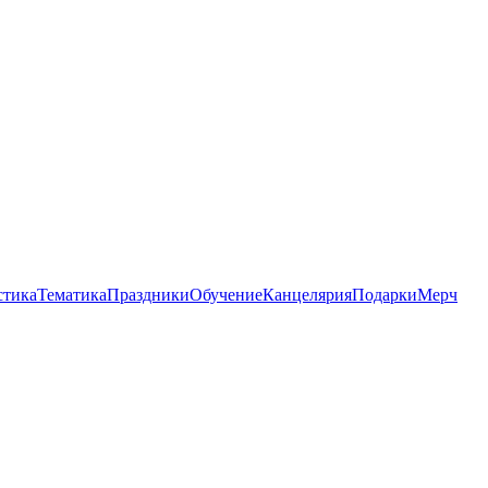
стика
Тематика
Праздники
Обучение
Канцелярия
Подарки
Мерч