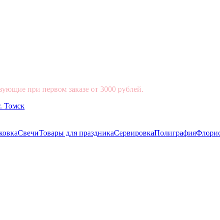
вующие при первом заказе от 3000 рублей.
ковка
Свечи
Товары для праздника
Сервировка
Полиграфия
Флори