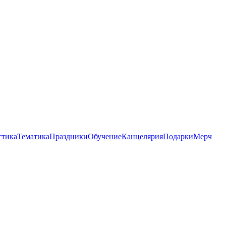
стика
Тематика
Праздники
Обучение
Канцелярия
Подарки
Мерч