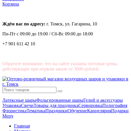
Корзина
Ждём вас по адресу:
г. Томск, ул. Гагарина, 10
Пн-Пт с
09:00 до 19:00 /
Сб-Вс 09:00 до 18:00
+7 901 611 42 10
Обратите внимание, что на сайте указаны оптовые цены,
действующие при первом заказе от 3000 рублей.
Латексные шары
Фольгированные шары
Гелий и аксессуары
Упаковка
Свечи
Товары для праздника
Сервировка
Полиграфия
Флористика
Тематика
Праздники
Обучение
Канцелярия
Подарки
Мерч
Главная