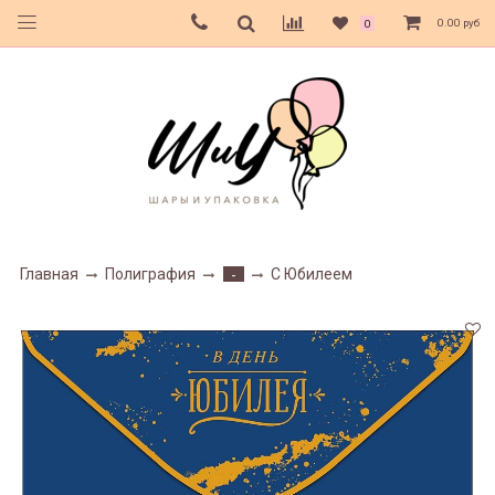
0.00 руб
0
Главная
Полиграфия
С Юбилеем
-