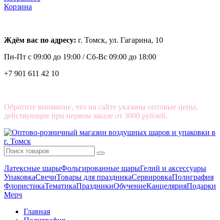
Корзина
Ждём вас по адресу:
г. Томск, ул. Гагарина, 10
Пн-Пт с
09:00 до 19:00 /
Сб-Вс 09:00 до 18:00
+7 901 611 42 10
Обратите внимание, что на сайте указаны оптовые цены,
действующие при первом заказе от 3000 рублей.
Латексные шары
Фольгированные шары
Гелий и аксессуары
Упаковка
Свечи
Товары для праздника
Сервировка
Полиграфия
Флористика
Тематика
Праздники
Обучение
Канцелярия
Подарки
Мерч
Главная