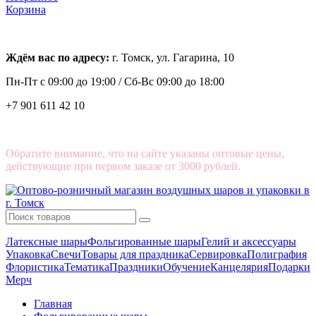
Корзина
Ждём вас по адресу:
г. Томск, ул. Гагарина, 10
Пн-Пт с
09:00 до 19:00 /
Сб-Вс 09:00 до 18:00
+7 901 611 42 10
Обратите внимание, что на сайте указаны оптовые цены,
действующие при первом заказе от 3000 рублей.
Латексные шары
Фольгированные шары
Гелий и аксессуары
Упаковка
Свечи
Товары для праздника
Сервировка
Полиграфия
Флористика
Тематика
Праздники
Обучение
Канцелярия
Подарки
Мерч
Главная