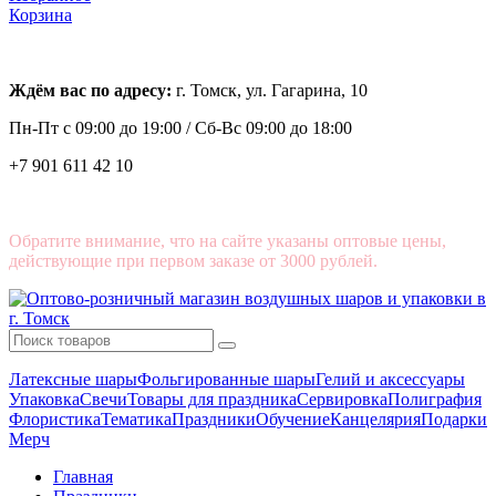
Корзина
Ждём вас по адресу:
г. Томск, ул. Гагарина, 10
Пн-Пт с
09:00 до 19:00 /
Сб-Вс 09:00 до 18:00
+7 901 611 42 10
Обратите внимание, что на сайте указаны оптовые цены,
действующие при первом заказе от 3000 рублей.
Латексные шары
Фольгированные шары
Гелий и аксессуары
Упаковка
Свечи
Товары для праздника
Сервировка
Полиграфия
Флористика
Тематика
Праздники
Обучение
Канцелярия
Подарки
Мерч
Главная