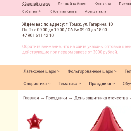
Личный кабинет
Контакты
Покуп
Обратный звонок
События
Обратная связь
Аренда зала
Ждём вас по адресу:
г. Томск, ул. Гагарина, 10
Пн-Пт с
09:00 до 19:00 /
Сб-Вс 09:00 до 18:00
+7 901 611 42 10
Обратите внимание, что на сайте указаны оптовые цены
действующие при первом заказе от 3000 рублей.
Латексные шары
Фольгированные шары
Ге
Флористика
Тематика
Праздники
Обу
Главная
Праздники
День защитника отечества