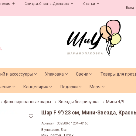
ателям
Скидки.Оплата.Доставка
Статьи
Вход
,
лий и аксессуары
Упаковка
Свечи
Товары для праз
чение
Канцелярия
Подарки
Мерч
Фольгированные шары
Звезды без рисунка
Мини 4/9
Шар F 9"/23 см, Мини-Звезда, Красны
Артикул:
302500R, 1204—0160
В упаковке: 5 шт.
Мин. партия: 1 упак