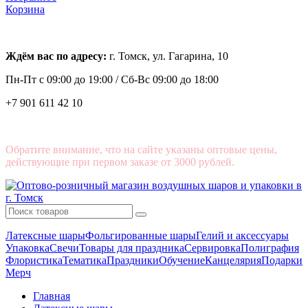
Корзина
Ждём вас по адресу:
г. Томск, ул. Гагарина, 10
Пн-Пт с
09:00 до 19:00 /
Сб-Вс 09:00 до 18:00
+7 901 611 42 10
Обратите внимание, что на сайте указаны оптовые цены,
действующие при первом заказе от 3000 рублей.
Латексные шары
Фольгированные шары
Гелий и аксессуары
Упаковка
Свечи
Товары для праздника
Сервировка
Полиграфия
Флористика
Тематика
Праздники
Обучение
Канцелярия
Подарки
Мерч
Главная