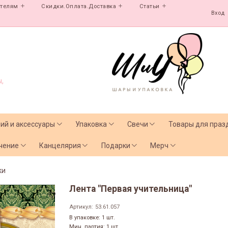
ателям
Скидки.Оплата.Доставка
Статьи
Вход
,
лий и аксессуары
Упаковка
Свечи
Товары для праз
чение
Канцелярия
Подарки
Мерч
ки
Лента "Первая учительница"
Артикул:
53.61.057
В упаковке: 1 шт.
Мин. партия: 1 шт