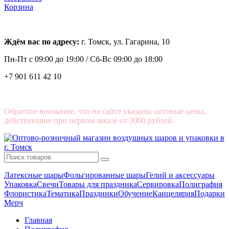
Корзина
Ждём вас по адресу:
г. Томск, ул. Гагарина, 10
Пн-Пт с
09:00 до 19:00 /
Сб-Вс 09:00 до 18:00
+7 901 611 42 10
Обратите внимание, что на сайте указаны оптовые цены,
действующие при первом заказе от 3000 рублей.
Латексные шары
Фольгированные шары
Гелий и аксессуары
Упаковка
Свечи
Товары для праздника
Сервировка
Полиграфия
Флористика
Тематика
Праздники
Обучение
Канцелярия
Подарки
Мерч
Главная