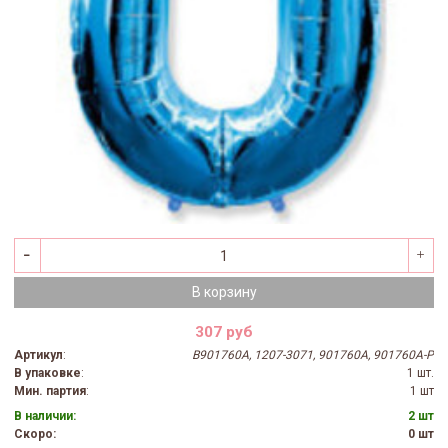
В корзину
307 руб
Артикул
:
B901760A, 1207-3071, 901760A, 901760A-P
В упаковке
:
1 шт.
Мин. партия
:
1 шт
В наличии:
2 шт
Скоро:
0 шт