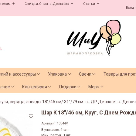
ателям
Скидки.Оплата.Доставка
Статьи
Вход
,
елий и аксессуары
Упаковка
Свечи
Товары для пра
чение
Канцелярия
Подарки
Мерч
руги, сердца, звезды 18"/45 см/ 31"/79 см
ДР Детское
Девоч
Шар К 18"/46 см, Круг, С Днем Рожде
Артикул:
13344V
В упаковке: 1 шт.
Мин. партия: 1 шт