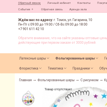
Личный кабинет
Контакты
Покуп
Обратный звонок
События
Обратная связь
Аренда зала
Ждём вас по адресу:
г. Томск, ул. Гагарина, 10
Пн-Пт с
09:00 до 19:00 /
Сб-Вс 09:00 до 18:00
+7 901 611 42 10
Обратите внимание, что на сайте указаны оптовые цены
действующие при первом заказе от 3000 рублей.
Латексные шары
Фольгированные шары
Г
Флористика
Тематика
Праздники
Обу
Главная
Фольгированные шары
С рисунком
К
Товар отсутствует